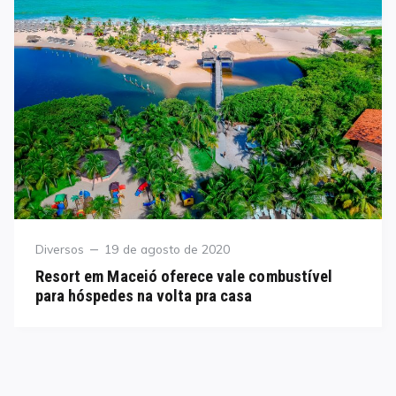
Category
Posted
Diversos
19 de agosto de 2020
on
Resort em Maceió oferece vale combustível
para hóspedes na volta pra casa