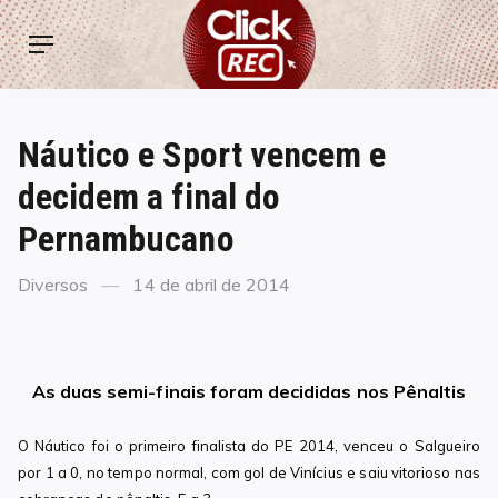
Skip
ClickREC
to
Menu
content
Náutico e Sport vencem e
decidem a final do
Pernambucano
Categories
Posted
Diversos
14 de abril de 2014
on
As duas semi-finais foram decididas nos Pênaltis
O Náutico foi o primeiro finalista do PE 2014, venceu o Salgueiro
por 1 a 0, no tempo normal, com gol de Vinícius e saiu vitorioso nas