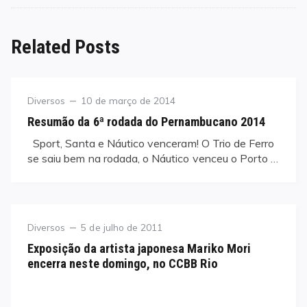
Related Posts
Category
Posted
Diversos
10 de março de 2014
on
Resumão da 6ª rodada do Pernambucano 2014
Sport, Santa e Náutico venceram! O Trio de Ferro
se saiu bem na rodada, o Náutico venceu o Porto …
Category
Posted
Diversos
5 de julho de 2011
on
Exposição da artista japonesa Mariko Mori
encerra neste domingo, no CCBB Rio