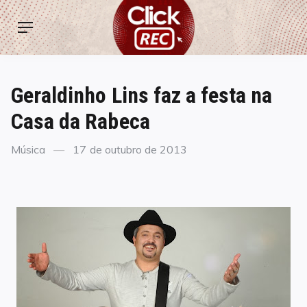
Skip
ClickREC
to
Menu
content
Geraldinho Lins faz a festa na
Casa da Rabeca
Categories
Posted
Música
17 de outubro de 2013
on