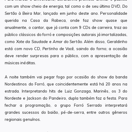
com um show cheio de energia, tal como o de seu último DVD,
Do
Sertão à Beira Mar
, lançado em junho deste ano. Personalidade
querida na Casa da Rabeca, onde faz show quase que
anualmente, o cantor, que já conta com 9 CDs de carreira, traz ao
público clássicos do forró e composições autorais já imortalizadas,
como
Xote da Saudade
e
Amor do Sertão
. Além disso, Geraldinho
está com novo CD,
Pertinho de Você
, saindo do forno; a ocasião
deve render surpresas para o público, com a apresentação de
músicas inéditas.
A noite também vai pegar fogo por ocasião do show da banda
Nordestinos do Forró, que coincidentemente está há 20 anos na
estrada. Interpretando hits de Luiz Gonzaga, Marinês, os 3 do
Nordeste e Jackson do Pandeiro, dupla também faz a festa. Para
fechar a programação, o grupo Forró Serrado interpretará
grandes sucessos do baião, pé-de-serra, entre outros gêneros
regionais genuínos.