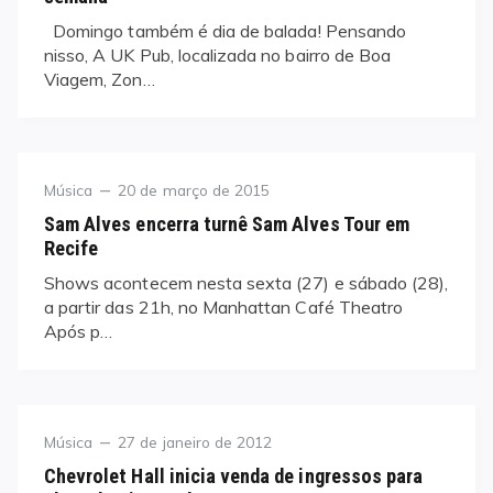
Domingo também é dia de balada! Pensando
nisso, A UK Pub, localizada no bairro de Boa
Viagem, Zon…
Category
Posted
Música
20 de março de 2015
on
Sam Alves encerra turnê Sam Alves Tour em
Recife
Shows acontecem nesta sexta (27) e sábado (28),
a partir das 21h, no Manhattan Café Theatro
Após p…
Category
Posted
Música
27 de janeiro de 2012
on
Chevrolet Hall inicia venda de ingressos para