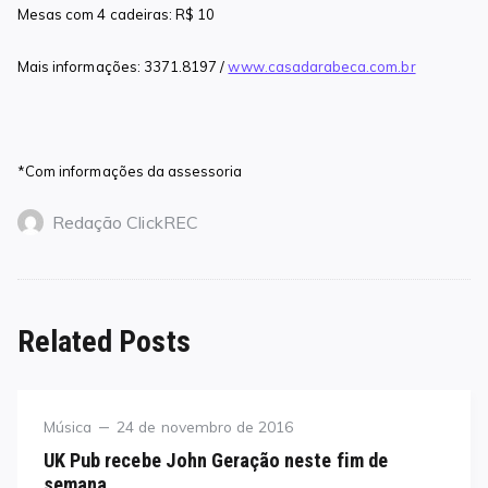
Mesas com 4 cadeiras: R$ 10
Mais informações: 3371.8197 /
www.casadarabeca.com.br
*Com informações da assessoria
Redação ClickREC
Related Posts
Category
Posted
Música
24 de novembro de 2016
on
UK Pub recebe John Geração neste fim de
semana