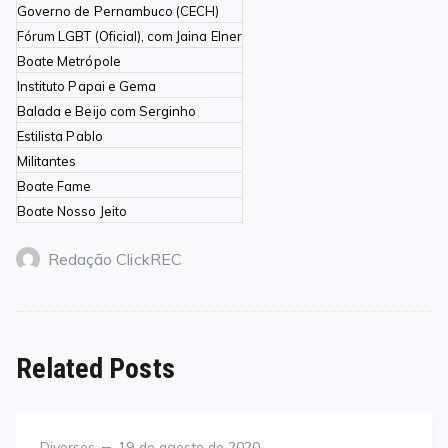
Governo de Pernambuco (CECH)
Fórum LGBT (Oficial), com Jaina Elner
Boate Metrópole
Instituto Papai e Gema
Balada e Beijo com Serginho
Estilista Pablo
Militantes
Boate Fame
Boate Nosso Jeito
Redação ClickREC
Related Posts
Category
Posted
Diversos
19 de agosto de 2020