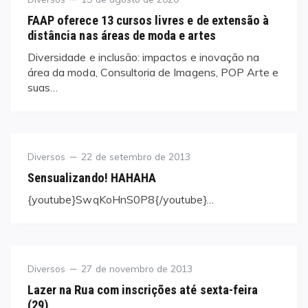
on
FAAP oferece 13 cursos livres e de extensão à
distância nas áreas de moda e artes
Diversidade e inclusão: impactos e inovação na
área da moda, Consultoria de Imagens, POP Arte e
suas…
Category
Posted
Diversos
22 de setembro de 2013
on
Sensualizando! HAHAHA
{youtube}SwqKoHnS0P8{/youtube}…
Category
Posted
Diversos
27 de novembro de 2013
on
Lazer na Rua com inscrições até sexta-feira
(29)