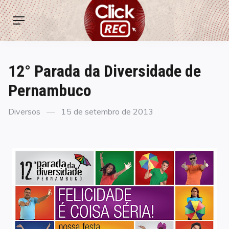
Skip
ClickREC
to
Menu
content
12° Parada da Diversidade de
Pernambuco
Categories
Posted
Diversos
15 de setembro de 2013
on