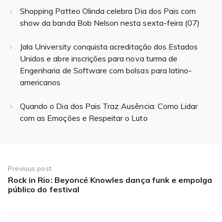
Shopping Patteo Olinda celebra Dia dos Pais com
show da banda Bob Nelson nesta sexta-feira (07)
Jala University conquista acreditação dos Estados
Unidos e abre inscrições para nova turma de
Engenharia de Software com bolsas para latino-
americanos
Quando o Dia dos Pais Traz Ausência: Como Lidar
com as Emoções e Respeitar o Luto
Navegação
de
Previous post
Rock in Rio: Beyoncé Knowles dança funk e empolga
Previous
Post
público do festival
post: