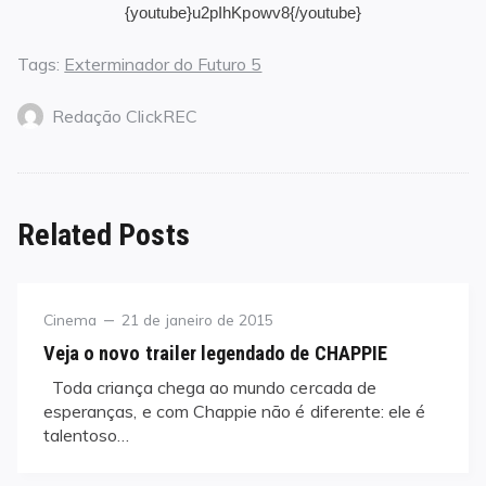
{youtube}u2pIhKpowv8{/youtube}
Tags:
Exterminador do Futuro 5
Redação ClickREC
Related Posts
Category
Posted
Cinema
21 de janeiro de 2015
on
Veja o novo trailer legendado de CHAPPIE
Toda criança chega ao mundo cercada de
esperanças, e com Chappie não é diferente: ele é
talentoso…