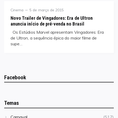
Category
Posted
Cinema
5 de março de 2015
on
Novo Trailer de Vingadores: Era de Ultron
anuncia início de pré-venda no Brasil
Os Estúdios Marvel apresentam Vingadores: Era
de Ultron, a sequência épica do maior filme de
supe…
Facebook
Temas
Carnaval
(517)