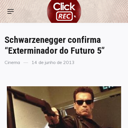
Skip
ClickREC
to
Menu
content
Schwarzenegger confirma
“Exterminador do Futuro 5”
Categories
Posted
Cinema
14 de junho de 2013
on