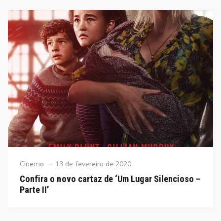
Category
Posted
Cinema
13 de fevereiro de 2020
on
Confira o novo cartaz de ‘Um Lugar Silencioso –
Parte II’