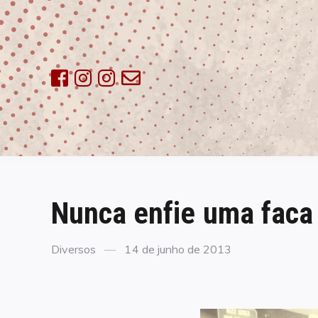
Skip
to
content
Nunca enfie uma faca 
Categories
Posted
Diversos
14 de junho de 2013
on