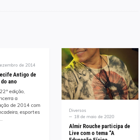
dezembro de 2014
ecife Antigo de
 do ano
2ª edição,
ncerra a
ação de 2014 com
Category
Diversos
ncadeira, esportes
Posted
18 de maio de 2020
…
on
Almir Rouche participa de
Live com o tema “A
Educação Física