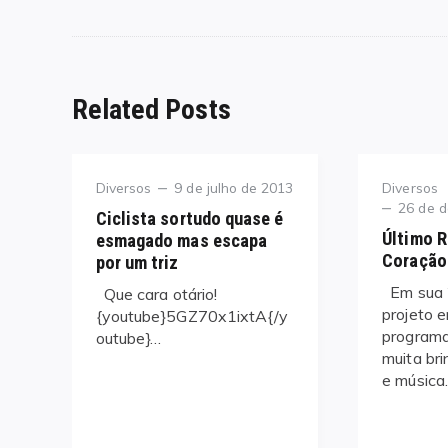
Related Posts
Category
Posted
Category
Diversos
9 de julho de 2013
Diversos
on
Posted
26 de 
Ciclista sortudo quase é
on
Último R
esmagado mas escapa
Coração
por um triz
Em sua 2
Que cara otário!
projeto e
{youtube}5GZ70x1ixtA{/y
program
outube}…
muita bri
e música