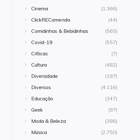
Cinema
(1.366)
ClickREComenda
(44)
Comidinhas & Bebidinhas
(565)
Covid-19
(557)
Críticas
(7)
Cultura
(482)
Diversidade
(197)
Diversos
(4.116)
Educação
(347)
Geek
(97)
Moda & Beleza
(386)
Música
(2.750)