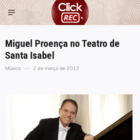
Skip
ClickREC
to
Menu
content
Miguel Proença no Teatro de
Santa Isabel
Categories
Posted
Música
2 de março de 2013
on