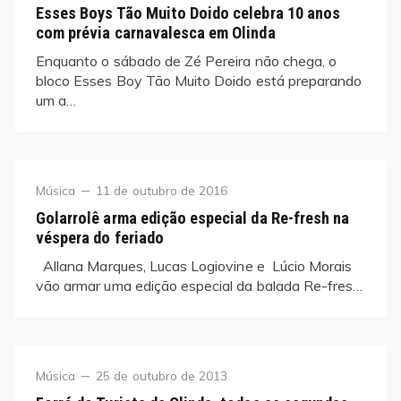
on
Esses Boys Tão Muito Doido celebra 10 anos
com prévia carnavalesca em Olinda
Enquanto o sábado de Zé Pereira não chega, o
bloco Esses Boy Tão Muito Doido está preparando
um a…
Category
Posted
Música
11 de outubro de 2016
on
Golarrolê arma edição especial da Re-fresh na
véspera do feriado
Allana Marques, Lucas Logiovine e Lúcio Morais
vão armar uma edição especial da balada Re-fres…
Category
Posted
Música
25 de outubro de 2013
on