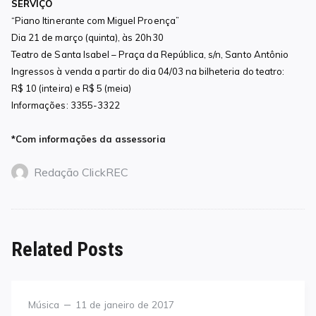
SERVIÇO
“Piano Itinerante com Miguel Proença”
Dia 21 de março (quinta), às 20h30
Teatro de Santa Isabel – Praça da República, s/n, Santo Antônio
Ingressos à venda a partir do dia 04/03 na bilheteria do teatro:
R$ 10 (inteira) e R$ 5 (meia)
Informações: 3355-3322
*Com informações da assessoria
Redação ClickREC
Related Posts
Category
Posted
Música
11 de janeiro de 2017