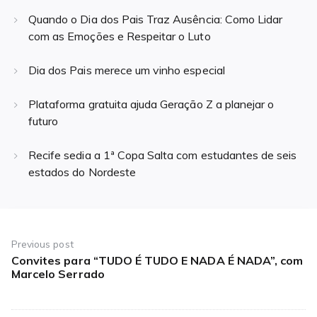
Quando o Dia dos Pais Traz Ausência: Como Lidar
com as Emoções e Respeitar o Luto
Dia dos Pais merece um vinho especial
Plataforma gratuita ajuda Geração Z a planejar o
futuro
Recife sedia a 1ª Copa Salta com estudantes de seis
estados do Nordeste
Navegação
de
Previous post
Convites para “TUDO É TUDO E NADA É NADA”, com
Previous
Post
Marcelo Serrado
post: