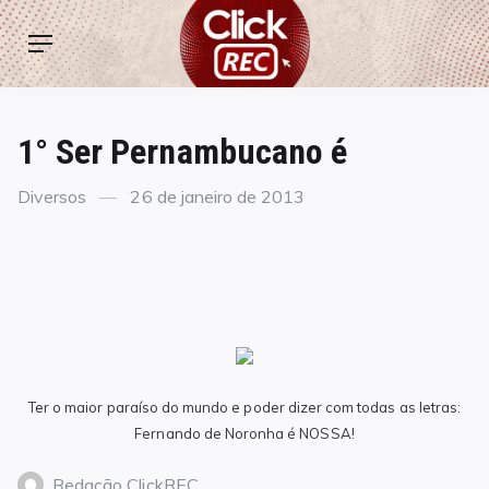
Skip
ClickREC
to
Menu
content
1° Ser Pernambucano é
Categories
Posted
Diversos
26 de janeiro de 2013
on
Ter o maior paraíso do mundo e poder dizer com todas as letras:
Fernando de Noronha é NOSSA!
Redação ClickREC