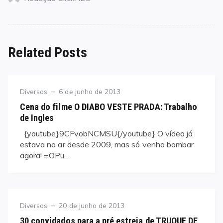
Related Posts
Category
Posted
Diversos
6 de junho de 2013
on
Cena do filme O DIABO VESTE PRADA: Trabalho
de Ingles
{youtube}9CFvobNCMSU{/youtube} O vídeo já
estava no ar desde 2009, mas só venho bombar
agora! =OPu…
Category
Posted
Diversos
20 de junho de 2013
on
30 convidados para a pré estreia de TRUQUE DE