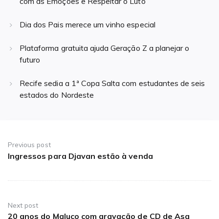
com as Emoções e Respeitar o Luto
Dia dos Pais merece um vinho especial
Plataforma gratuita ajuda Geração Z a planejar o
futuro
Recife sedia a 1ª Copa Salta com estudantes de seis
estados do Nordeste
Navegação
de
Previous post
Ingressos para Djavan estão à venda
Previous
Post
post:
Next post
20 anos do Maluco com gravação de CD de Asa
Next