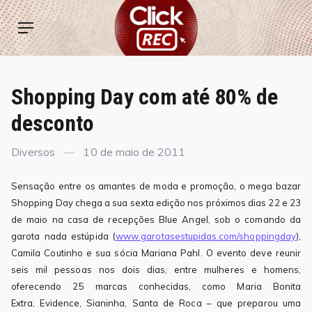
Skip
ClickREC
to
Menu
content
Shopping Day com até 80% de
desconto
Categories
Posted
Diversos
10 de maio de 2011
on
Sensação entre os amantes de moda e promoção, o mega bazar
Shopping Day chega a sua sexta edição nos próximos dias 22 e 23
de maio na casa de recepções Blue Angel, sob o comando da
garota nada estúpida (
www.garotasestupidas.com/shoppingday
),
Camila Coutinho e sua sócia Mariana Pahl. O evento deve reunir
seis mil pessoas nos dois dias, entre mulheres e homens,
oferecendo 25 marcas conhecidas, como Maria Bonita
Extra, Evidence, Sianinha, Santa de Roca – que preparou uma