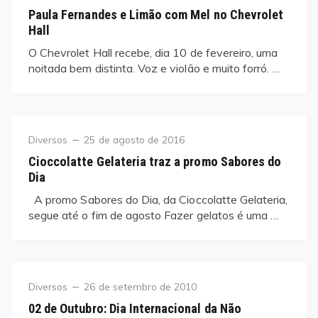
on
Paula Fernandes e Limão com Mel no Chevrolet
Hall
O Chevrolet Hall recebe, dia 10 de fevereiro, uma
noitada bem distinta. Voz e violão e muito forró. …
Category
Posted
Diversos
25 de agosto de 2016
on
Cioccolatte Gelateria traz a promo Sabores do
Dia
A promo Sabores do Dia, da Cioccolatte Gelateria,
segue até o fim de agosto Fazer gelatos é uma …
Category
Posted
Diversos
26 de setembro de 2010
on
02 de Outubro: Dia Internacional da Não