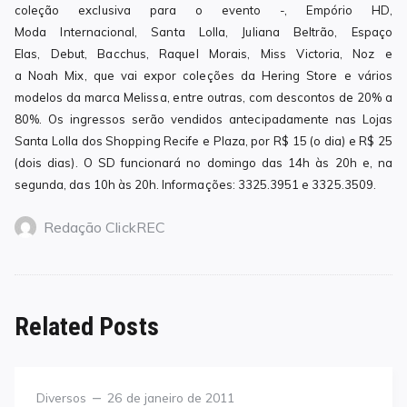
coleção exclusiva para o evento -, Empório HD,
Moda Internacional, Santa Lolla, Juliana Beltrão, Espaço
Elas, Debut, Bacchus, Raquel Morais, Miss Victoria, Noz e
a Noah Mix, que vai expor coleções da Hering Store e vários
modelos da marca Melissa, entre outras, com descontos de 20% a
80%. Os ingressos serão vendidos antecipadamente nas Lojas
Santa Lolla dos Shopping Recife e Plaza, por R$ 15 (o dia) e R$ 25
(dois dias). O SD funcionará no domingo das 14h às 20h e, na
segunda, das 10h às 20h. Informações: 3325.3951 e 3325.3509.
Redação ClickREC
Related Posts
Category
Posted
Diversos
26 de janeiro de 2011