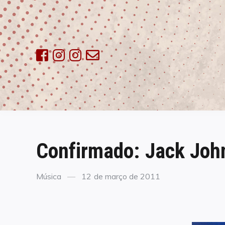
Skip
to
content
Confirmado: Jack John
Categories
Posted
Música
12 de março de 2011
on