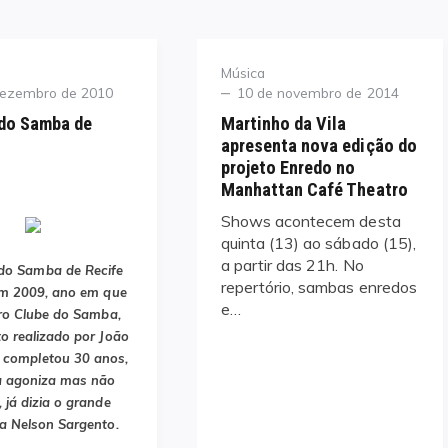
Category
Música
Posted
dezembro de 2010
10 de novembro de 2014
on
 do Samba de
Martinho da Vila
apresenta nova edição do
projeto Enredo no
Manhattan Café Theatro
Shows acontecem desta
quinta (13) ao sábado (15),
a partir das 21h. No
do Samba de Recife
repertório, sambas enredos
m 2009, ano em que
e…
ro Clube do Samba,
 realizado por João
 completou 30 anos,
 agoniza mas não
 já dizia o grande
a Nelson Sargento.