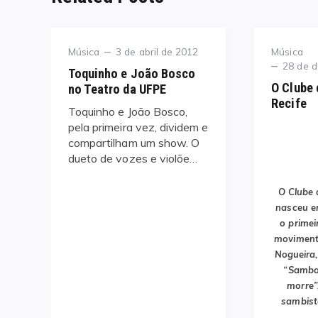
Category
Posted
Category
Música
3 de abril de 2012
Música
on
Posted
28 de 
Toquinho e João Bosco
on
O Clube
no Teatro da UFPE
Recife
Toquinho e João Bosco,
pela primeira vez, dividem e
compartilham um show. O
dueto de vozes e violõe…
O Clube 
nasceu e
o primei
movimento
Nogueira,
“Samba
morre”,
sambist