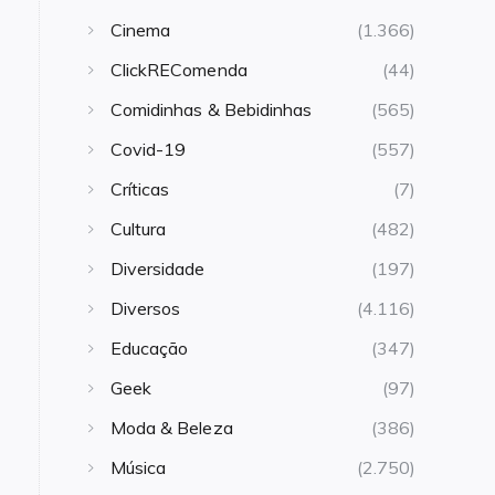
Cinema
(1.366)
ClickREComenda
(44)
Comidinhas & Bebidinhas
(565)
Covid-19
(557)
Críticas
(7)
Cultura
(482)
Diversidade
(197)
Diversos
(4.116)
Educação
(347)
Geek
(97)
Moda & Beleza
(386)
Música
(2.750)