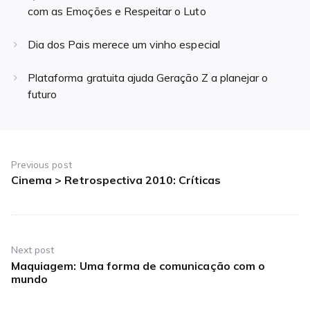
com as Emoções e Respeitar o Luto
Dia dos Pais merece um vinho especial
Plataforma gratuita ajuda Geração Z a planejar o
futuro
Navegação
de
Previous post
Cinema > Retrospectiva 2010: Críticas
Previous
Post
post:
Next post
Maquiagem: Uma forma de comunicação com o
Next
mundo
post: