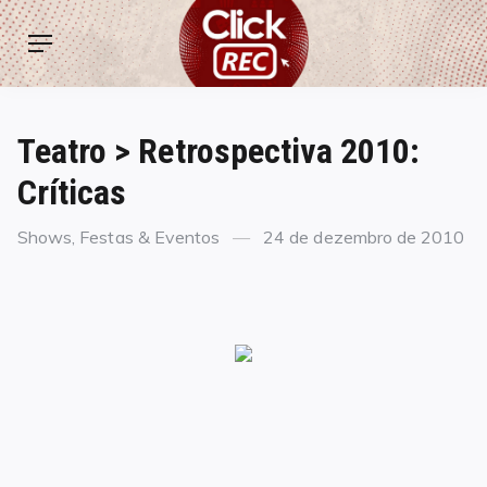
Skip
ClickREC
to
Menu
content
Teatro > Retrospectiva 2010:
Críticas
Categories
Posted
Shows, Festas & Eventos
24 de dezembro de 2010
on