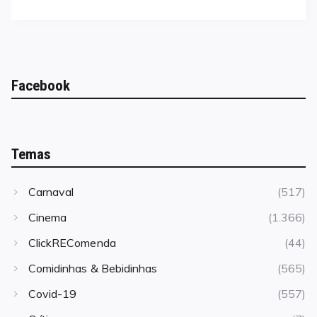
Facebook
Temas
Carnaval
(517)
Cinema
(1.366)
ClickREComenda
(44)
Comidinhas & Bebidinhas
(565)
Covid-19
(557)