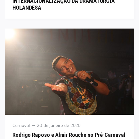
INTERNACIONALIZAÇÃO DA DRAMATURGIA
HOLANDESA
Category
Posted
Carnaval
20 de janeiro de 2020
on
Rodrigo Raposo e Almir Rouche no Pré-Carnaval