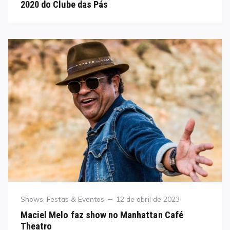
2020 do Clube das Pás
Category
Posted
Shows, Festas & Eventos
12 de abril de 2023
on
Maciel Melo faz show no Manhattan Café
Theatro