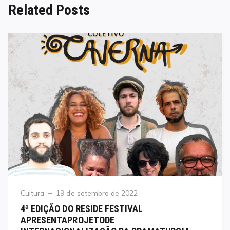
Related Posts
Category
Posted
Cultura
19 de setembro de 2022
on
4ª EDIÇÃO DO RESIDE FESTIVAL
APRESENTAPROJETODE