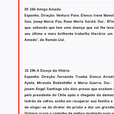
05 16h
Amigo Amado
Espanha. Direção: Ventura Pons. Elenco: Irene Monal
Gas, Josep Maria Pou, Rosa María Sardá. Dur.: 87mi
que, sabendo que tem uma doença que vai lhe leva
seu último e mais brilhante trabalho literário: u
Amado”, de Ramón Llul.
15 19h
A Dança da Vitória
Espanha. Direção: Fernando Trueba. Elenco: Ariadn
Ayala, Miranda Bodenhöfer e Mario Guerra. Dur.:
jovem Ángel Santiago são dois presos que acabam d
pelo presidente do Chile após a chegada da democ
ladrão de cofres, sonha em recuperar sua família e
de vingar-se do diretor da prisão e dar um gran
Victoria cruza o caminho de ambos mudando suas v