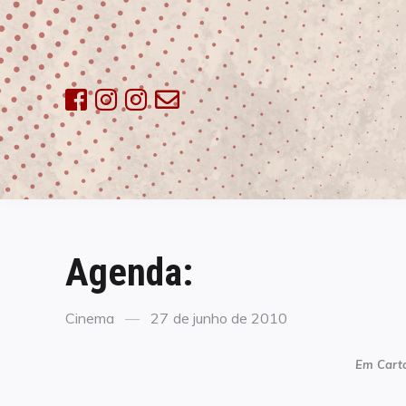
Skip
to
content
Agenda:
Categories
Posted
Cinema
27 de junho de 2010
on
Em Carta