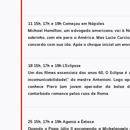
11 15h, 17h e 19h
Começou em Nápoles
Michael Hamilton, um advogado americano, vai à N
sobrinho, com ele para a América. Mas Lucia Curcio,
concorda com sua ida. Após o choque inicial um envo
18 15h, 17h e 19h
L’Eclipsse
Um dos filmes essenciais dos anos 60, O Eclipse é a
incomunicabilidade\” do mestre Antonioni. Logo a
conhece Piero (um jovem operador da bolsa de
conturbado romance pelas ruas de Roma.
25 15h, 17h e 19h
Agonia e Êxtase
Quando o Papa Júlio II encomenda a Michelangelo a