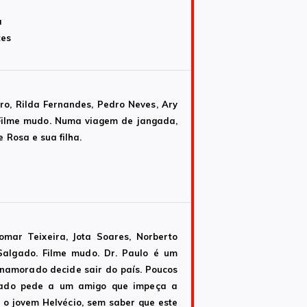
a
tes
aro, Rilda Fernandes, Pedro Neves, Ary
. Filme mudo. Numa viagem de jangada,
 Rosa e sua filha.
iomar Teixeira, Jota Soares, Norberto
 Salgado. Filme mudo. Dr. Paulo é um
 namorado decide sair do país. Poucos
gado pede a um amigo que impeça a
 o jovem Helvécio, sem saber que este