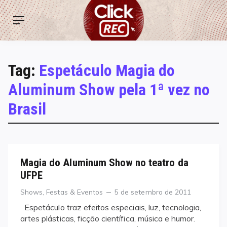
Skip
ClickREC
to
Menu
content
Tag:
Espetáculo Magia do
Aluminum Show pela 1ª vez no
Brasil
Magia do Aluminum Show no teatro da
UFPE
Categories
Posted
Shows, Festas & Eventos
5 de setembro de 2011
on
Espetáculo traz efeitos especiais, luz, tecnologia,
artes plásticas, ficção científica, música e humor.