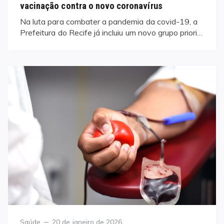
vacinação contra o novo coronavírus
Na luta para combater a pandemia da covid-19, a
Prefeitura do Recife já incluiu um novo grupo priori…
Category
Posted
Saúde
20 de janeiro de 2026