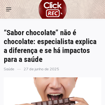
Skip
ClickREC
to
Menu
content
“Sabor chocolate” não é
chocolate: especialista explica
a diferença e se há impactos
para a saúde
Categories
Posted
Saúde
27 de junho de 2025
on