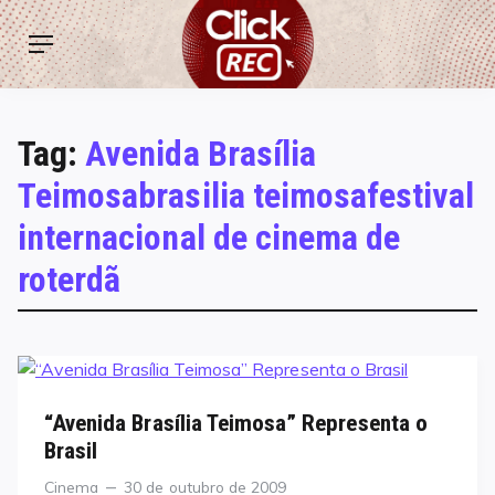
Skip
ClickREC
to
Menu
content
Tag:
Avenida Brasília
Teimosabrasilia teimosafestival
internacional de cinema de
roterdã
“Avenida Brasília Teimosa” Representa o
Brasil
Categories
Posted
Cinema
30 de outubro de 2009