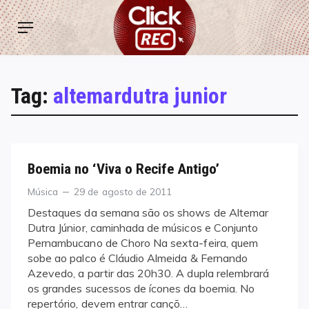
Skip
ClickREC
to
Menu
content
Tag:
altemardutra junior
Boemia no ‘Viva o Recife Antigo’
Categories
Posted
Música
29 de agosto de 2011
on
Destaques da semana são os shows de Altemar
Dutra Júnior, caminhada de músicos e Conjunto
Pernambucano de Choro Na sexta-feira, quem
sobe ao palco é Cláudio Almeida & Fernando
Azevedo, a partir das 20h30. A dupla relembrará
os grandes sucessos de ícones da boemia. No
repertório, devem entrar cançõ…