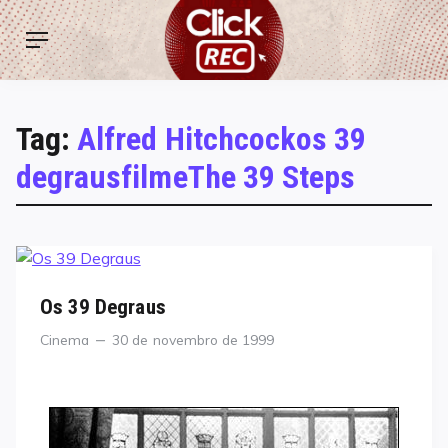
Skip
ClickREC
to
Menu
content
Tag:
Alfred Hitchcockos 39
degrausfilmeThe 39 Steps
Os 39 Degraus
Categories
Posted
Cinema
30 de novembro de 1999
on