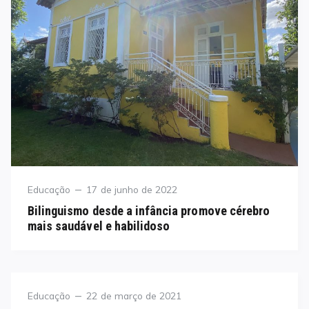
Category
Posted
Educação
17 de junho de 2022
on
Bilinguismo desde a infância promove cérebro
mais saudável e habilidoso
Category
Posted
Educação
22 de março de 2021
on