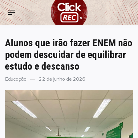
Skip
ClickREC
to
Menu
content
Alunos que irão fazer ENEM não
podem descuidar de equilibrar
estudo e descanso
Categories
Posted
Educação
22 de junho de 2026
on