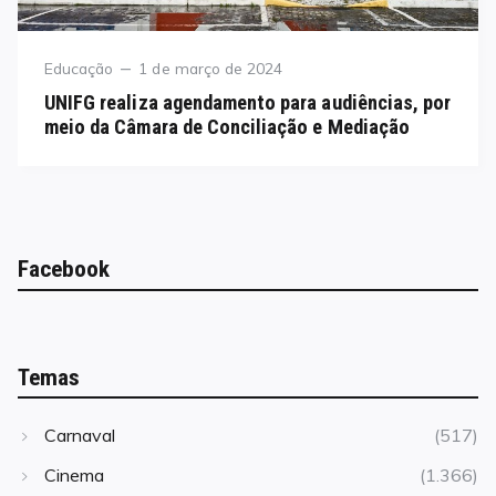
Category
Posted
Educação
1 de março de 2024
on
UNIFG realiza agendamento para audiências, por
meio da Câmara de Conciliação e Mediação
Facebook
Temas
Carnaval
(517)
Cinema
(1.366)