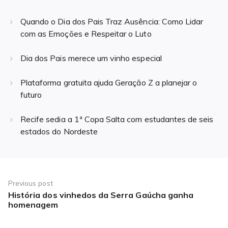
Quando o Dia dos Pais Traz Ausência: Como Lidar
com as Emoções e Respeitar o Luto
Dia dos Pais merece um vinho especial
Plataforma gratuita ajuda Geração Z a planejar o
futuro
Recife sedia a 1ª Copa Salta com estudantes de seis
estados do Nordeste
Navegação
de
Previous post
História dos vinhedos da Serra Gaúcha ganha
Previous
Post
homenagem
post: