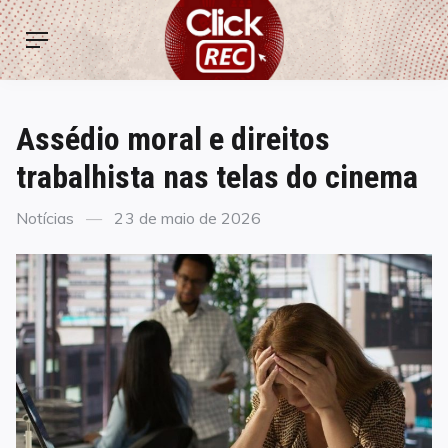
Skip
ClickREC
to
Menu
content
Assédio moral e direitos
trabalhista nas telas do cinema
Categories
Posted
Notícias
23 de maio de 2026
on