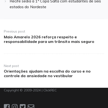
Recife sedia a 1ª Copa Salta com estudantes de seis
estados do Nordeste
Navegação
de
Previous post
Maio Amarelo 2026 reforça respeito e
Previous
Post
responsabilidade para um trânsito mais seguro
post:
Next post
Orientações ajudam na escolha do curso e no
Next
controle da ansiedade no vestibular
post:
Copyright © 2009-2024 | ClickREC