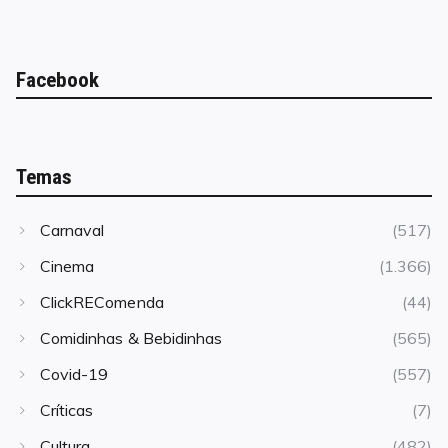
Facebook
Temas
Carnaval
(517)
Cinema
(1.366)
ClickREComenda
(44)
Comidinhas & Bebidinhas
(565)
Covid-19
(557)
Críticas
(7)
Cultura
(482)