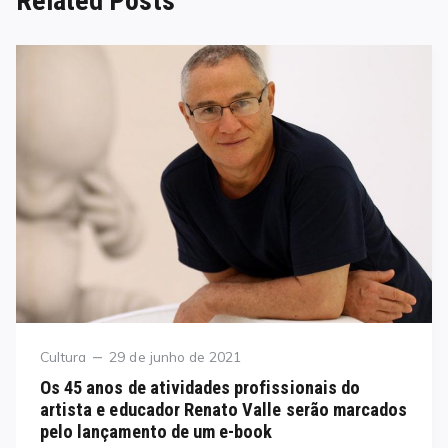
Related Posts
Category
Posted
Cultura
29 de junho de 2021
on
Os 45 anos de atividades profissionais do
artista e educador Renato Valle serão marcados
pelo lançamento de um e-book