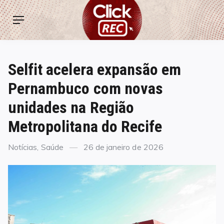
Skip
ClickREC
to
Menu
content
Selfit acelera expansão em
Pernambuco com novas
unidades na Região
Metropolitana do Recife
Categories
Posted
Notícias
,
Saúde
26 de janeiro de 2026
on