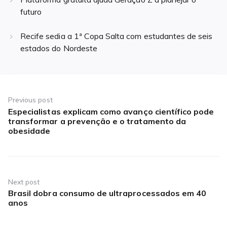
futuro
Recife sedia a 1ª Copa Salta com estudantes de seis
estados do Nordeste
Navegação
de
Previous post
Especialistas explicam como avanço científico pode
Previous
Post
transformar a prevenção e o tratamento da
post:
obesidade
Next post
Brasil dobra consumo de ultraprocessados em 40
Next
anos
post: