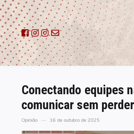
Skip
to
content
Conectando equipes na
comunicar sem perder
Categories
Posted
Opinião
16 de outubro de 2025
on