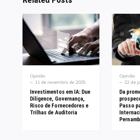
Category
Category
Opinião
Opinião
Posted
Posted
11 de novembro de 2025
22 de j
on
on
Investimentos em IA: Due
Da prom
Diligence, Governança,
prospec
Risco de Fornecedores e
Passo pa
Trilhas de Auditoria
Internac
Pernamb