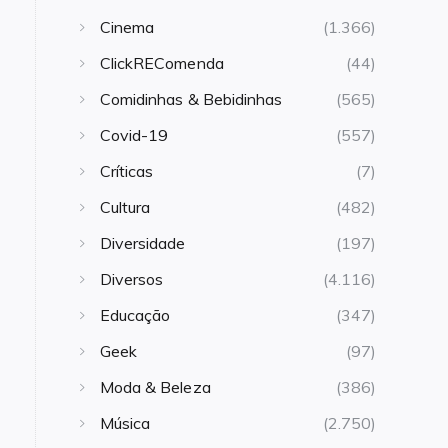
Cinema
(1.366)
ClickREComenda
(44)
Comidinhas & Bebidinhas
(565)
Covid-19
(557)
Críticas
(7)
Cultura
(482)
Diversidade
(197)
Diversos
(4.116)
Educação
(347)
Geek
(97)
Moda & Beleza
(386)
Música
(2.750)