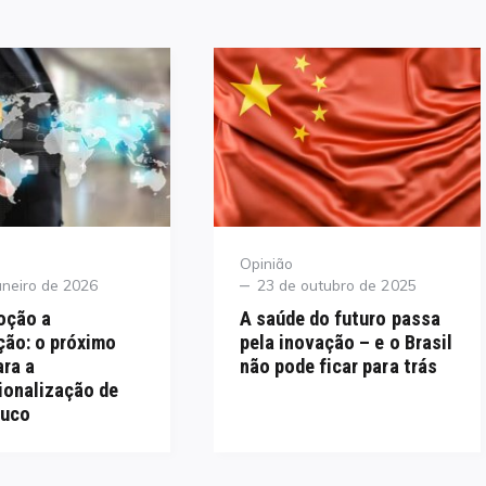
Category
Opinião
Posted
aneiro de 2026
23 de outubro de 2025
on
oção a
A saúde do futuro passa
ção: o próximo
pela inovação – e o Brasil
ra a
não pode ficar para trás
ionalização de
uco