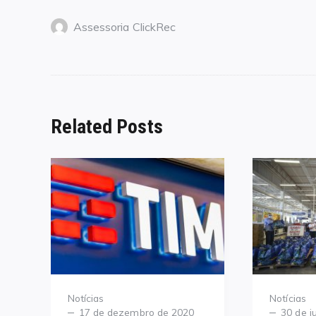
Assessoria ClickRec
Related Posts
Category
Category
Notícias
Notícias
Posted
Posted
17 de dezembro de 2020
30 de j