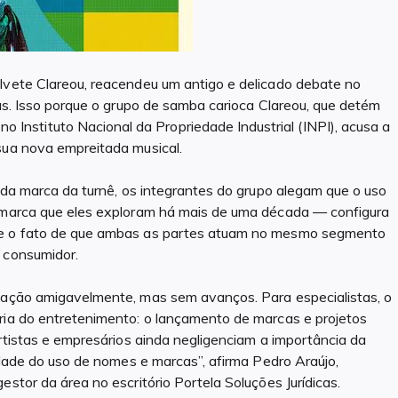
 Ivete Clareou, reacendeu um antigo e delicado debate no
das. Isso porque o grupo de samba carioca Clareou, que detém
nstituto Nacional da Propriedade Industrial (INPI), acusa a
sua nova empreitada musical.
o da marca da turnê, os integrantes do grupo alegam que o uso
a marca que eles exploram há mais de uma década — configura
ase o fato de que ambas as partes atuam no mesmo segmento
 consumidor.
tuação amigavelmente, mas sem avanços. Para especialistas, o
tria do entretenimento: o lançamento de marcas e projetos
artistas e empresários ainda negligenciam a importância da
lidade do uso de nomes e marcas”, afirma Pedro Araújo,
estor da área no escritório Portela Soluções Jurídicas.