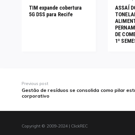
on
on
TIM expande cobertura
ASSAÍ D
5G DSS para Recife
TONELA
ALIMEN
PERNAM
DE COM
1º SEME
Navegação
de
Previous post
Gestão de resíduos se consolida como pilar es
Previous
Post
corporativo
post:
Copyright © 2009-2024 | ClickREC