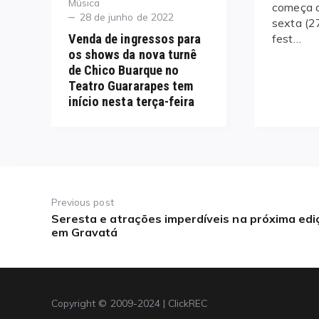
Category
Música
começa a
Posted
28 de junho de 2022
sexta (2
on
fest…
Venda de ingressos para
os shows da nova turnê
de Chico Buarque no
Teatro Guararapes tem
início nesta terça-feira
Navegação
de
Previous post
Seresta e atrações imperdíveis na próxima edi
Previous
Post
em Gravatá
post:
Copyright © 2009-2024 | ClickREC