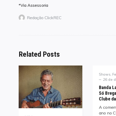
*Via Assessoria
Redação ClickREC
Related Posts
Category
Shows, Fe
Posted
26 de 
on
Banda L
Só Brega
Clube da
A comemo
ano no C