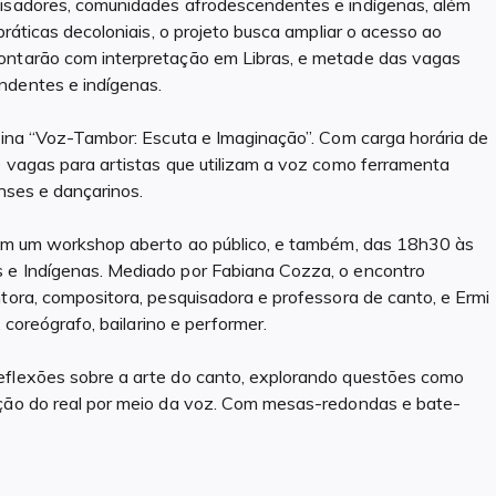
uisadores, comunidades afrodescendentes e indígenas, além
práticas decoloniais, o projeto busca ampliar o acesso ao
contarão com interpretação em Libras, e metade das vagas
ndentes e indígenas.
icina “Voz-Tambor: Escuta e Imaginação”. Com carga horária de
0 vagas para artistas que utilizam a voz como ferramenta
enses e dançarinos.
 com um workshop aberto ao público, e também, das 18h30 às
s e Indígenas. Mediado por Fabiana Cozza, o encontro
ntora, compositora, pesquisadora e professora de canto, e Ermi
, coreógrafo, bailarino e performer.
eflexões sobre a arte do canto, explorando questões como
ação do real por meio da voz. Com mesas-redondas e bate-