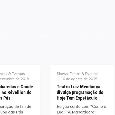
Category
stas & Eventos
Shows, Festas & Eventos
Posted
dezembro de 2019
10 de agosto de 2015
on
abaredas e Conde
Teatro Luiz Mendonça
 no Réveillon do
divulga programação do
s Pás
Hoje Tem Espetáculo
ração de fim de
Edição conta com “Como a
lube das Pás
Lua”, “A Mandrágora”,