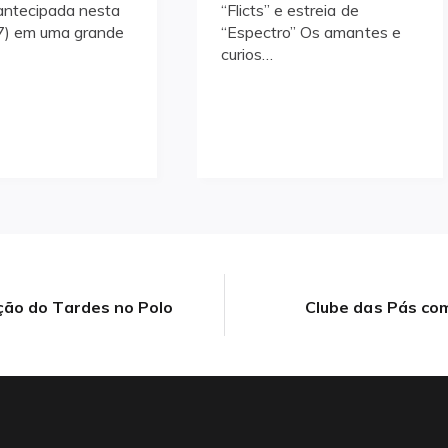
ntecipada nesta
“Flicts” e estreia de
7) em uma grande
“Espectro” Os amantes e
curios…
ção do Tardes no Polo
Clube das Pás co
Next
post: