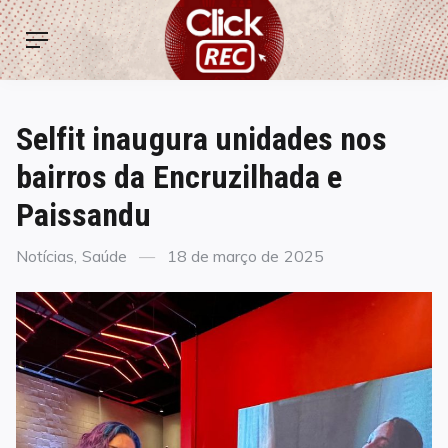
Skip
ClickREC
to
Menu
content
Selfit inaugura unidades nos
bairros da Encruzilhada e
Paissandu
Categories
Posted
Notícias
,
Saúde
18 de março de 2025
on