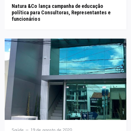
on
Natura &Co lança campanha de educação
política para Consultoras, Representantes e
funcionários
Category
Posted
Saúde
19 de agosto de 2020