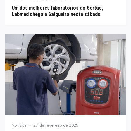
on
Um dos melhores laboratórios do Sertão,
Labmed chega a Salgueiro neste sábado
Category
Posted
Notícias
27 de fevereiro de 2025
on