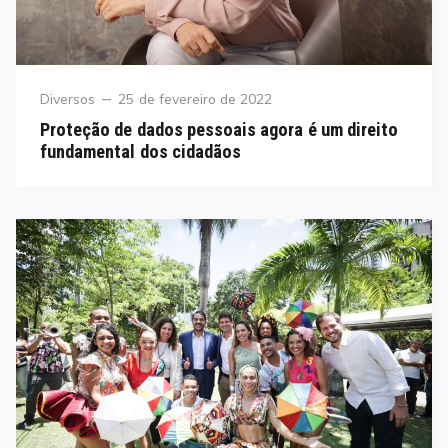
Category
Posted
Diversos
25 de fevereiro de 2022
on
Proteção de dados pessoais agora é um direito
fundamental dos cidadãos