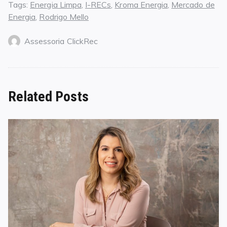
Tags:
Energia Limpa
,
I-RECs
,
Kroma Energia
,
Mercado de
Energia
,
Rodrigo Mello
Assessoria ClickRec
Related Posts