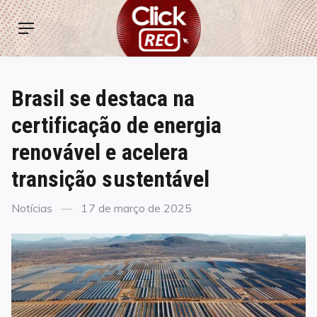
Skip
ClickREC
to
Menu
content
Brasil se destaca na
certificação de energia
renovável e acelera
transição sustentável
Categories
Posted
Notícias
17 de março de 2025
on