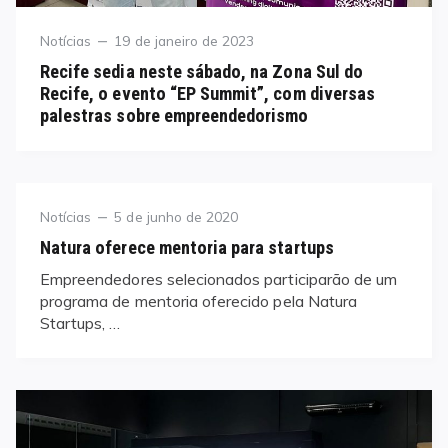
Category
Posted
Notícias
19 de janeiro de 2023
on
Recife sedia neste sábado, na Zona Sul do
Recife, o evento “EP Summit”, com diversas
palestras sobre empreendedorismo
Category
Posted
Notícias
5 de junho de 2020
on
Natura oferece mentoria para startups
Empreendedores selecionados participarão de um
programa de mentoria oferecido pela Natura
Startups, …