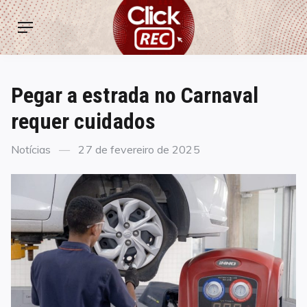
Skip
ClickREC
to
Menu
content
Pegar a estrada no Carnaval
requer cuidados
Categories
Posted
Notícias
27 de fevereiro de 2025
on