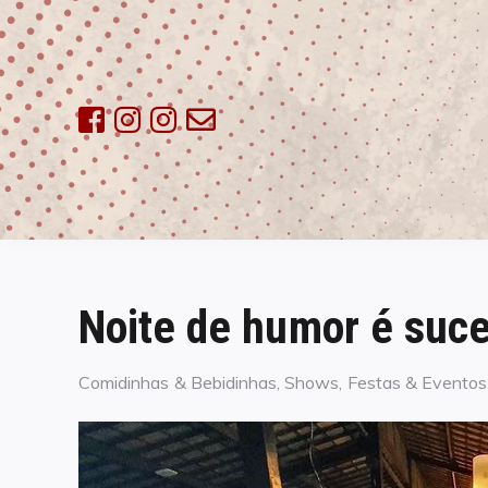
Skip
to
content
Noite de humor é suc
Categories
Comidinhas & Bebidinhas
,
Shows, Festas & Eventos