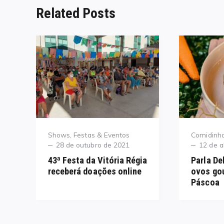
Related Posts
Category
Category
Shows, Festas & Eventos
Comidinha
Posted
Posted
28 de outubro de 2021
12 de a
on
on
43ª Festa da Vitória Régia
Parla De
receberá doações online
ovos gou
Páscoa