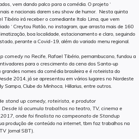
dos, vem dando palco para a comédia. O projeto ‘
nais e nacionais darem seu show de humor. Nesta quinta
el Tibério irá receber o comediante Italo Lima, que vem
ado ‘ Creytou Ratão, no instagram, que arrasta mais de 160
limatização, boa localidade, estacionamento e claro, seguindo
stado, perante a Covid-19, além do variado menu regional.
up comedy
no Recife, Rafael Tibério, pernambucano, fundou a
entivadores para o crescimento da cena dos Santa-up
 grandes nomes da comédia brasileira e é roteirista do
Desde 2014, já se apresentou em vários lugares no Nordeste
ampa, Clube do Minhoca, Hillarius, entre outros.
de stand up comedy, roteirista, e produtor
. Desde lá acumula trabalhos no teatro, TV, cinema e
 2017, onde foi finalista no campeonato de Standup
ua produção de conteúdo na internet, tbm faz trabalhos na
TV Jornal SBT).