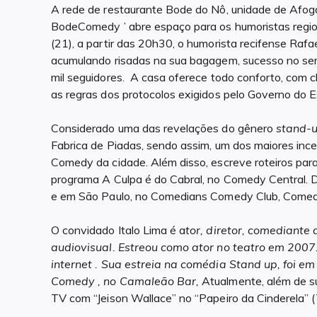
A rede de restaurante Bode do Nô, unidade de Afoga
BodeComedy ’ abre espaço para os humoristas regio
(21), a partir das 20h30, o humorista recifense Rafa
acumulando risadas na sua bagagem, sucesso no seri
mil seguidores. A casa oferece todo conforto, com c
as regras dos protocolos exigidos pelo Governo do E
Considerado uma das revelações do gênero
stand-
Fabrica de Piadas, sendo assim, um dos maiores inc
Comedy da cidade. Além disso, escreve roteiros para
programa A Culpa é do Cabral, no Comedy Central. 
e em São Paulo, no Comedians Comedy Club, Comedy S
O convidado Italo Lima é a
tor, diretor, comediante 
audiovisual. Estreou como ator no teatro em 2007
internet .
Sua estreia na comédia Stand up, foi em
Comedy , no Camaleão Bar,
Atualmente, além de s
TV com “Jeison Wallace” no “Papeiro da Cinderela” (