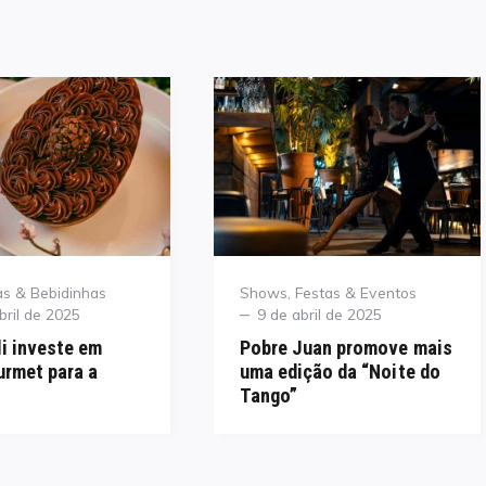
Category
s & Bebidinhas
Shows, Festas & Eventos
Posted
bril de 2025
9 de abril de 2025
on
li investe em
Pobre Juan promove mais
rmet para a
uma edição da “Noite do
Tango”