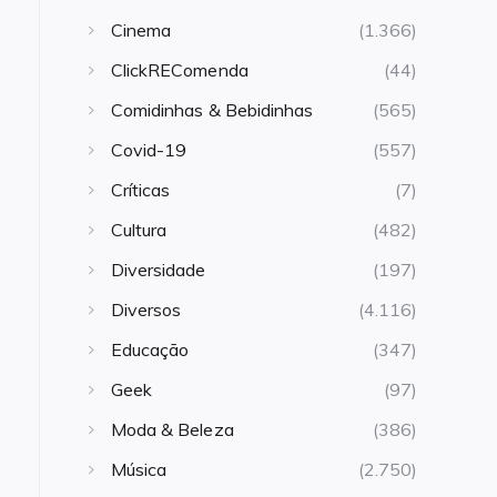
Cinema
(1.366)
ClickREComenda
(44)
Comidinhas & Bebidinhas
(565)
Covid-19
(557)
Críticas
(7)
Cultura
(482)
Diversidade
(197)
Diversos
(4.116)
Educação
(347)
Geek
(97)
Moda & Beleza
(386)
Música
(2.750)