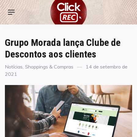
Skip
ClickREC
to
Menu
content
Grupo Morada lança Clube de
Descontos aos clientes
Categories
Posted
Notícias
,
Shoppings & Compras
14 de setembro de
on
2021