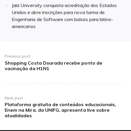
Jala University conquista acreditação dos Estados
Unidos e abre inscrições para nova turma de
Engenharia de Software com bolsas para latino-
americanos
Navegação
de
Previous post
Shopping Costa Dourada recebe ponto de
Previous
Post
vacinação da H1N1
post:
Next post
Plataforma gratuita de conteúdos educacionais,
Next
Enem na Mira, da UNIFG, apresenta live sobre
post:
atualidades