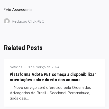
*Via Assessoria
Redação ClickREC
Related Posts
Category
Posted
Notícias
8 de março de 2024
on
Plataforma Adota PET começa a disponibilizar
orientações sobre direito dos animais
Novo serviço será oferecido pela Ordem dos
Advogados do Brasil - Seccional Pernambuco,
após assi…