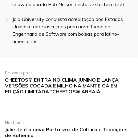
show da banda Bob Nelson nesta sexta-feira (07)
Jala University conquista acreditação dos Estados
Unidos e abre inscrições para nova turma de
Engenharia de Software com bolsas para latino-
americanos
Navegação
de
Previous post
CHEETOS®️ ENTRA NO CLIMA JUNINO E LANÇA
Previous
Post
VERSÕES COCADA E MILHO NA MANTEIGA EM
post:
EDIÇÃO LIMITADA “CHEETOS®️ ARRAIÁ”
Next post
Juliette é a nova Porta-voz de Cultura e Tradições
Next
de Bohemia
post: