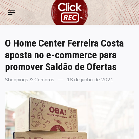
Skip
ClickREC
to
Menu
content
O Home Center Ferreira Costa
aposta no e-commerce para
promover Saldão de Ofertas
Categories
Posted
Shoppings & Compras
18 de junho de 2021
on