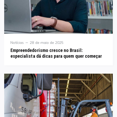
Category
Posted
Notícias
28 de maio de 2025
on
Empreendedorismo cresce no Brasil:
especialista dá dicas para quem quer começar