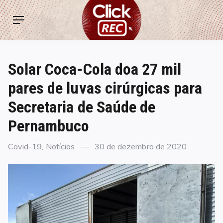
Skip
ClickREC
to
Menu
content
Solar Coca-Cola doa 27 mil
pares de luvas cirúrgicas para
Secretaria de Saúde de
Pernambuco
Categories
Posted
Covid-19
,
Notícias
30 de dezembro de 2020
on