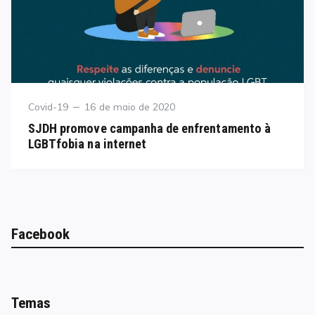
Category
Posted
Covid-19
16 de maio de 2020
on
SJDH promove campanha de enfrentamento à
LGBTfobia na internet
Facebook
Temas