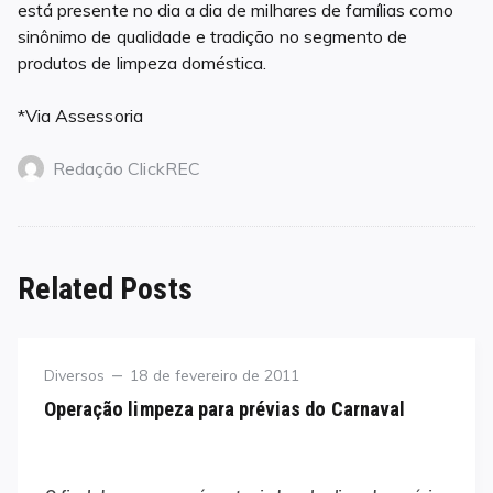
está presente no dia a dia de milhares de famílias como
sinônimo de qualidade e tradição no segmento de
produtos de limpeza doméstica.
*Via Assessoria
Redação ClickREC
Related Posts
Category
Posted
Diversos
18 de fevereiro de 2011
on
Operação limpeza para prévias do Carnaval