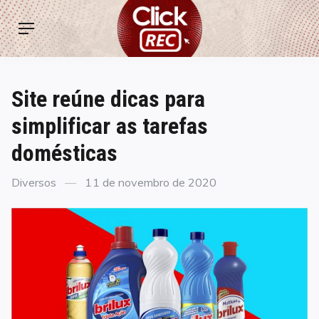
Skip
ClickREC
to
Menu
content
Site reúne dicas para
simplificar as tarefas
domésticas
Categories
Posted
Diversos
11 de novembro de 2020
on