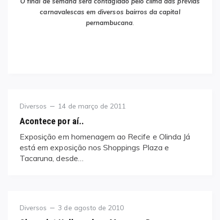
O final de semana será contagiado pelo clima das prévias
carnavalescas em diversos bairros da capital
pernambucana
.
Category
Posted
Diversos
14 de março de 2011
on
Acontece por aí..
Exposição em homenagem ao Recife e Olinda Já
está em exposição nos Shoppings Plaza e
Tacaruna, desde…
Category
Posted
Diversos
3 de agosto de 2010
on