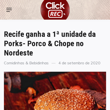
Skip
ClickREC
to
Menu
content
Recife ganha a 1ª unidade da
Porks- Porco & Chope no
Nordeste
Categories
Posted
Comidinhas & Bebidinhas
4 de setembro de 2020
on