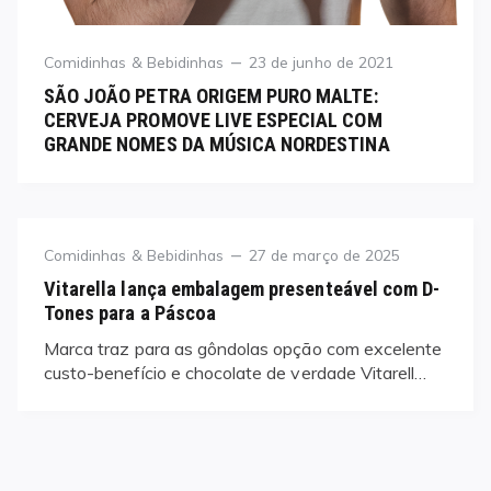
Category
Posted
Comidinhas & Bebidinhas
23 de junho de 2021
on
SÃO JOÃO PETRA ORIGEM PURO MALTE:
CERVEJA PROMOVE LIVE ESPECIAL COM
GRANDE NOMES DA MÚSICA NORDESTINA
Category
Posted
Comidinhas & Bebidinhas
27 de março de 2025
on
Vitarella lança embalagem presenteável com D-
Tones para a Páscoa
Marca traz para as gôndolas opção com excelente
custo-benefício e chocolate de verdade Vitarell…