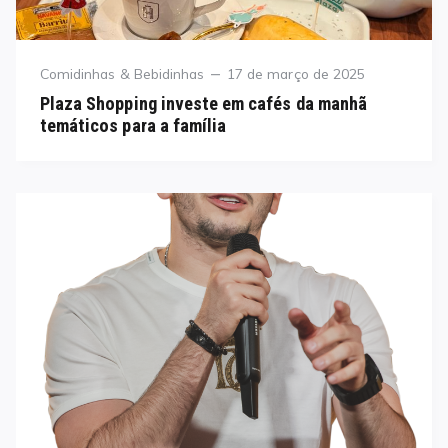
Category
Posted
Comidinhas & Bebidinhas
17 de março de 2025
on
Plaza Shopping investe em cafés da manhã
temáticos para a família