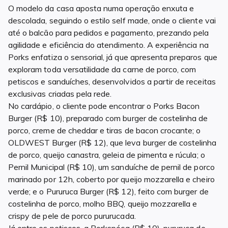
O modelo da casa aposta numa operação enxuta e
descolada, seguindo o estilo self made, onde o cliente vai
até o balcão para pedidos e pagamento, prezando pela
agilidade e eficiência do atendimento. A experiência na
Porks enfatiza o sensorial, já que apresenta preparos que
exploram toda versatilidade da carne de porco, com
petiscos e sanduíches, desenvolvidos a partir de receitas
exclusivas criadas pela rede.
No cardápio, o cliente pode encontrar o Porks Bacon
Burger (R$ 10), preparado com burger de costelinha de
porco, creme de cheddar e tiras de bacon crocante; o
OLDWEST Burger (R$ 12), que leva burger de costelinha
de porco, queijo canastra, geleia de pimenta e rúcula; o
Pernil Municipal (R$ 10), um sanduíche de pernil de porco
marinado por 12h, coberto por queijo mozzarella e cheiro
verde; e o Pururuca Burger (R$ 12), feito com burger de
costelinha de porco, molho BBQ, queijo mozzarella e
crispy de pele de porco pururucada.
Já entre os petiscos, a Porkspóca (R$ 10), pururuca de