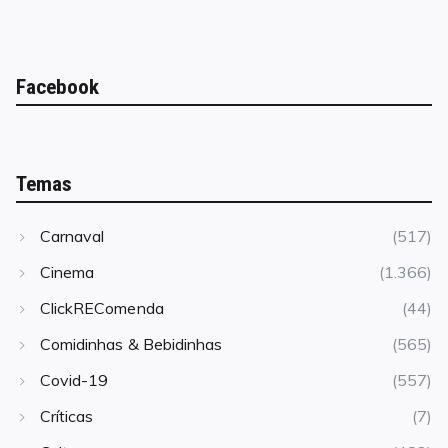
Facebook
Temas
Carnaval
(517)
Cinema
(1.366)
ClickREComenda
(44)
Comidinhas & Bebidinhas
(565)
Covid-19
(557)
Críticas
(7)