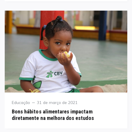
Category
Posted
Educação
31 de março de 2021
on
Bons hábitos alimentares impactam
diretamente na melhora dos estudos