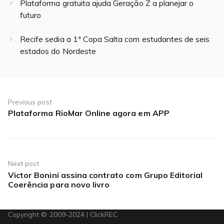
Plataforma gratuita ajuda Geração Z a planejar o
futuro
Recife sedia a 1ª Copa Salta com estudantes de seis
estados do Nordeste
Navegação
de
Previous post
Plataforma RioMar Online agora em APP
Previous
Post
post:
Next post
Victor Bonini assina contrato com Grupo Editorial
Next
Coerência para novo livro
post:
Copyright © 2009-2024 | ClickREC