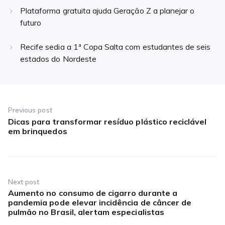
Plataforma gratuita ajuda Geração Z a planejar o
futuro
Recife sedia a 1ª Copa Salta com estudantes de seis
estados do Nordeste
Navegação
de
Previous post
Dicas para transformar resíduo plástico reciclável
Previous
Post
em brinquedos
post:
Next post
Aumento no consumo de cigarro durante a
Next
pandemia pode elevar incidência de câncer de
post:
pulmão no Brasil, alertam especialistas