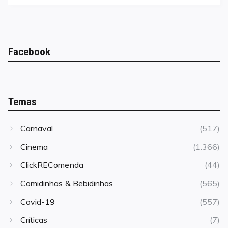
Facebook
Temas
Carnaval
(517)
Cinema
(1.366)
ClickREComenda
(44)
Comidinhas & Bebidinhas
(565)
Covid-19
(557)
Críticas
(7)