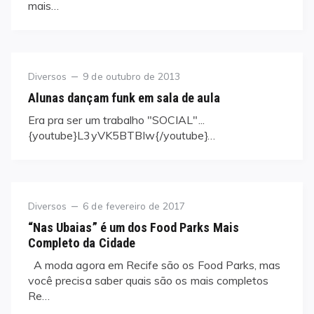
mais…
Category
Posted
Diversos
9 de outubro de 2013
on
Alunas dançam funk em sala de aula
Era pra ser um trabalho "SOCIAL"...
{youtube}L3yVK5BTBIw{/youtube}…
Category
Posted
Diversos
6 de fevereiro de 2017
on
“Nas Ubaias” é um dos Food Parks Mais
Completo da Cidade
A moda agora em Recife são os Food Parks, mas
você precisa saber quais são os mais completos
Re…