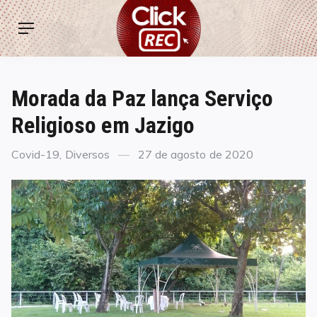
Skip
ClickREC
to
Menu
content
Morada da Paz lança Serviço
Religioso em Jazigo
Categories
Posted
Covid-19
,
Diversos
27 de agosto de 2020
on