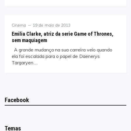
Category
Posted
Cinema
19 de maio de 2013
on
Emilia Clarke, atriz da serie Game of Thrones,
sem maquiagem
A grande mudança na sua carreira veio quando
ela foi escalada para o papel de Daenerys
Targaryen …
Facebook
Temas