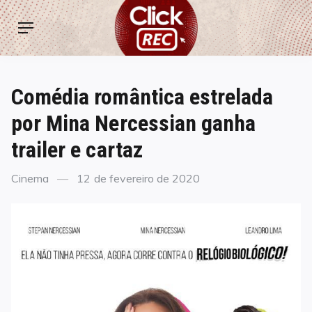
Skip
ClickREC
to
Menu
content
Comédia romântica estrelada
por Mina Nercessian ganha
trailer e cartaz
Categories
Posted
Cinema
12 de fevereiro de 2020
on