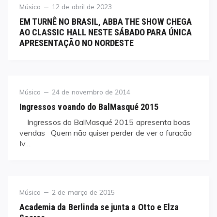
Category
Posted
Música
12 de abril de 2023
on
EM TURNÊ NO BRASIL, ABBA THE SHOW CHEGA
AO CLASSIC HALL NESTE SÁBADO PARA ÚNICA
APRESENTAÇÃO NO NORDESTE
Category
Posted
Música
24 de novembro de 2014
on
Ingressos voando do BalMasqué 2015
Ingressos do BalMasqué 2015 apresenta boas
vendas Quem não quiser perder de ver o furacão
Iv…
Category
Posted
Música
2 de março de 2015
on
Academia da Berlinda se junta a Otto e Elza