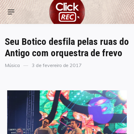
Skip
ClickREC
to
Menu
content
Seu Botico desfila pelas ruas do
Antigo com orquestra de frevo
Categories
Posted
Música
3 de fevereiro de 2017
on