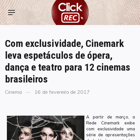
Skip
ClickREC
to
Menu
content
Com exclusividade, Cinemark
leva espetáculos de ópera,
dança e teatro para 12 cinemas
brasileiros
Categories
Posted
Cinema
16 de fevereiro de 2017
on
A partir de março, a
Rede Cinemark exibe
com exclusividade uma
série de apresentações