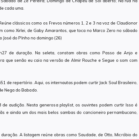
; Sábado de Zé Pereira; Domingo de Chapéu de Sol aberto; Na rua na
 de cada uma.
Reúne clássicos como os Frevos números 1, 2 e 3 na voz de Claudionor
m como Xirlei, de Gaby Amarantos, que toca no Marco Zero no sábado
to José do PInho no domingo (26)
h27 de duração. Na seleta, constam obras como Passo de Anjo e
ura que senão eu caio na versão de Almir Rouche e Segue o som com
1 de repertório. Aqui, os internautas podem curtir Jack Soul Brasileiro,
 de Nega do Babado.
de audição. Nesta generosa playlist, os ouvintes podem curtir Isso é
Titãs e ainda um dos mais belos sambas do cancioneiro pernambucano,
e duração. A listagem reúne obras como Saudade, de Otto, Micróbio do