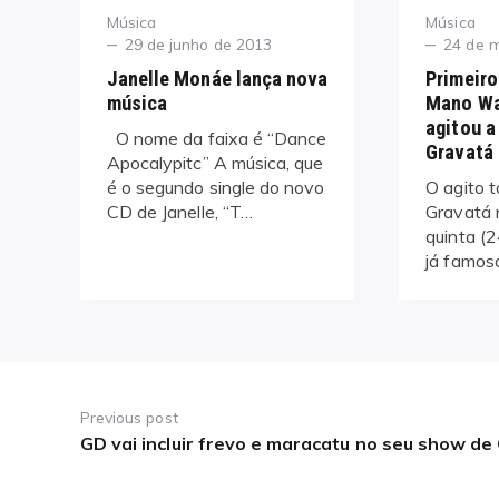
Category
Category
Música
Música
Posted
Posted
29 de junho de 2013
24 de 
on
on
Janelle Monáe lança nova
Primeiro
música
Mano Wa
agitou a
O nome da faixa é “Dance
Gravatá
Apocalypitc” A música, que
é o segundo single do novo
O agito 
CD de Janelle, “T…
Gravatá 
quinta (2
já famosa
Navegação
de
Previous post
GD vai incluir frevo e maracatu no seu show de
Previous
Post
post: