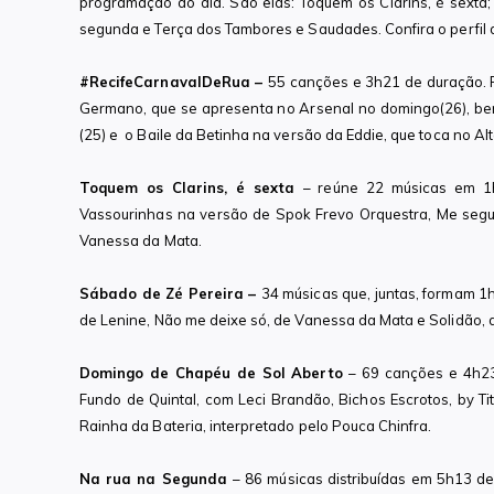
programação do dia. São elas: Toquem os Clarins, é sexta
segunda e Terça dos Tambores e Saudades. Confira o perfil
#RecifeCarnavalDeRua –
55 canções e 3h21 de duração. 
Germano, que se apresenta no Arsenal no domingo(26), be
(25) e o Baile da Betinha na versão da Eddie, que toca no Al
Toquem os Clarins, é sexta
– reúne 22 músicas em 1
Vassourinhas na versão de Spok Frevo Orquestra, Me seg
Vanessa da Mata.
Sábado de Zé Pereira –
34 músicas que, juntas, formam 1h5
de Lenine, Não me deixe só, de Vanessa da Mata e Solidão,
Domingo de Chapéu de Sol Aberto
– 69 canções e 4h23 
Fundo de Quintal, com Leci Brandão, Bichos Escrotos, by 
Rainha da Bateria, interpretado pelo Pouca Chinfra.
Na rua na Segunda
– 86 músicas distribuídas em 5h13 d