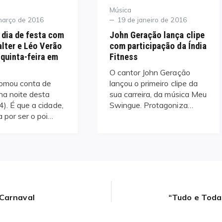
Category
Música
Posted
março de 2016
19 de janeiro de 2016
on
 dia de festa com
John Geração lança clipe
lter e Léo Verão
com participação da Índia
 quinta-feira em
Fitness
O cantor John Geração
tomou conta de
lançou o primeiro clipe da
na noite desta
sua carreira, da música Meu
4). É que a cidade,
Swingue. Protagoniza…
 por ser o poi…
 Carnaval
“Tudo e Toda
Next
post: