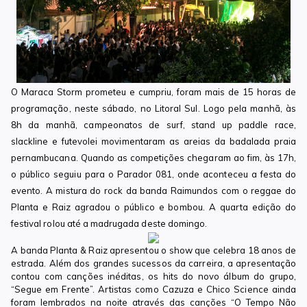
O Maraca Storm prometeu e cumpriu, foram mais de 15 horas de
programação, neste sábado, no Litoral Sul.
Logo pela manhã, às
8h da manhã, campeonatos de surf, stand up paddle race,
slackline e futevolei movimentaram as areias da badalada praia
pernambucana. Quando as competições chegaram ao fim, às 17h,
o público seguiu para o Parador 081, onde aconteceu a festa do
evento. A mistura do rock da banda Raimundos com o reggae do
Planta e Raiz agradou o público e bombou. A quarta edição do
festival rolou até a madrugada deste domingo.
A banda Planta & Raiz apresentou o show que celebra 18 anos de
estrada. Além dos grandes sucessos da carreira, a apresentação
contou com canções inéditas, os hits do novo álbum do grupo,
“Segue em Frente”. Artistas como Cazuza e Chico Science ainda
foram lembrados na noite através das canções “O Tempo Não