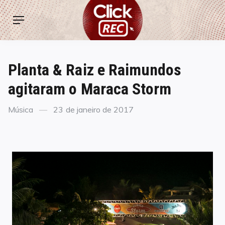
Skip
ClickREC
to
Menu
content
Planta & Raiz e Raimundos
agitaram o Maraca Storm
Categories
Posted
Música
23 de janeiro de 2017
on