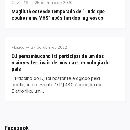
Category
Posted
Covid-19
25 de maio de 2020
on
Magiluth estende temporada de “Tudo que
coube numa VHS” após fim dos ingressos
Category
Posted
Música
27 de abril de 2012
on
DJ pernambucano irá participar de um dos
maiores festivais de música e tecnologia do
país
Trabalho do DJ foi bastante elogiado pela
produção do evento O DJ 440 é atração do
Eletronika, um…
Facebook