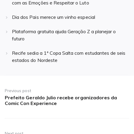
com as Emoções e Respeitar o Luto
Dia dos Pais merece um vinho especial
Plataforma gratuita ajuda Geração Z a planejar o
futuro
Recife sedia a 1ª Copa Salta com estudantes de seis
estados do Nordeste
Navegação
de
Previous post
Prefeito Geraldo Julio recebe organizadores da
Previous
Post
Comic Con Experience
post:
Next post