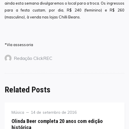
ainda esta semana divulgaremos o local para a troca. Os ingressos
para a festa custam, por dia, R$ 240 (feminino) e R$ 260
(masculino), à venda nas lojas Chilli Beans.
*Via assessoria
Redação ClickREC
Related Posts
Category
Posted
Música
14 de setembro de 2016
on
Olinda Beer completa 20 anos com edição
histórica