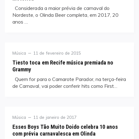
Considerada a maior prévia de carnaval do
Nordeste, o Olinda Beer completa, em 2017, 20
anos …
Category
Posted
Música
11 de fevereiro de 2015
on
Tiesto toca em Recife música premiada no
Grammy
Quem for para o Camarote Parador, na terça-feira
de Carnaval, vai poder conferir hits como First…
Category
Posted
Música
11 de janeiro de 2017
on
Esses Boys Tão Muito Doido celebra 10 anos
com prévia carnavalesca em Olinda