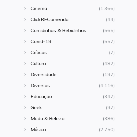
Cinema
(1.366)
ClickREComenda
(44)
Comidinhas & Bebidinhas
(565)
Covid-19
(557)
Críticas
(7)
Cultura
(482)
Diversidade
(197)
Diversos
(4.116)
Educação
(347)
Geek
(97)
Moda & Beleza
(386)
Música
(2.750)