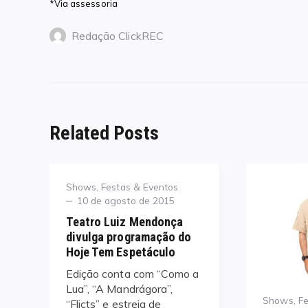
*Via assessoria
Redação ClickREC
Related Posts
Category
Shows, Festas & Eventos
Posted
10 de agosto de 2015
on
Teatro Luiz Mendonça
divulga programação do
Hoje Tem Espetáculo
Edição conta com “Como a
Lua”, “A Mandrágora”,
Category
Shows, Fe
“Flicts” e estreia de