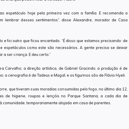
 ao espetáculo hoje pela primeira vez com a família. E recomenda a
bom lembrar desses sentimentos”, disse Alexandre, morador de Casa
o e foi outro que ficou encantado. “É disso que estamos precisando: de
ue espetáculos como este são necessários. A gente precisa se deixar
ar a ser criança. E deu certo.”
 Carvalho; a direção artística, de Gabriel Gracindo; a produção é de
o; a cenografia é de Tadeus e Magal; e os figurinos são de Flávio Hyeli.
orre, que tiveram suas moradias consumidas pelo fogo, no último dia 12,
ais de higiene, roupas e lençóis no Parque Santana, a cada dia de
 à comunidade, temporariamente alojada em casa de parentes.