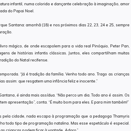
atura infantil, numa colorida e dançante celebração à imaginação, amor
gada do Papai Noel.
rque Santana: amanhã (18) e nos próximos dias 22, 23, 24 e 25, sempre
uração.
ivro mágico, de onde escapolem para a vida real Pinóquio, Peter Pan,
ens de histórias infantis clássicas. Juntos, eles compartilham muitas
radição do Natal recifense.
temporada. “Já é tradição da família. Venho todo ano. Trago as crianças
rias assim: que resgatem uma infância feliz e inocente.”
Santana, é ainda mais assídua. “Não perco um dia. Todo ano é assim. Os
tem apresentação”, conta. “É muito bom para eles. E para mim também!”
s pela cidade, nada escapa à programação que a pedagoga Thamyris
o todo tipo de programação natalina. Mas esse espetáculo é especial.
 as crianças podem ficar à vontade. Adoro.”