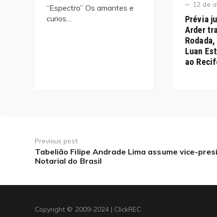
Posted
12 de a
“Espectro” Os amantes e
on
curios…
Prévia j
Arder tr
Rodada, 
Luan Est
ao Recif
Navegação
de
Previous post
Tabelião Filipe Andrade Lima assume vice-pres
Previous
Post
Notarial do Brasil
post:
Copyright © 2009-2024 | ClickREC