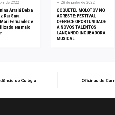
Posted
bril de 2022
28 de junho de 2022
on
unina Arraiá Deixa
COQUETEL MOLOTOV NO
az Rai Saia
AGRESTE: FESTIVAL
Mari Fernandez e
OFERECE OPORTUNIDADE
ilizado em maio
A NOVOS TALENTOS
e
LANÇANDO INCUBADORA
MUSICAL
idência do Colégio
Oficinas de Car
Next
post: