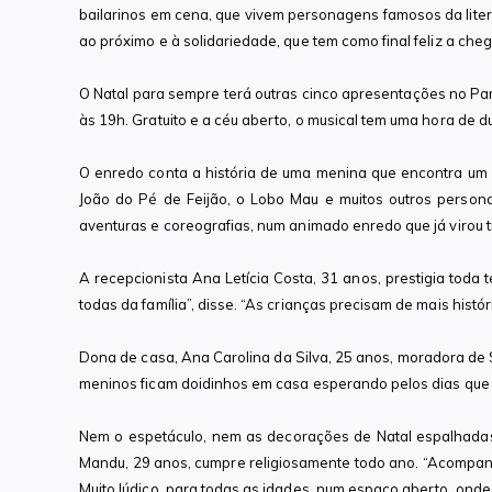
bailarinos em cena, que vivem personagens famosos da liter
ao próximo e à solidariedade, que tem como final feliz a che
O Natal para sempre terá outras cinco apresentações no Pa
às 19h. Gratuito e a céu aberto, o musical tem uma hora de d
O enredo conta a história de uma menina que encontra um l
João do Pé de Feijão, o Lobo Mau e muitos outros personag
aventuras e coreografias, num animado enredo que já virou t
A recepcionista Ana Letícia Costa, 31 anos, prestigia toda 
todas da família”, disse. “As crianças precisam de mais histó
Dona de casa, Ana Carolina da Silva, 25 anos, moradora de 
meninos ficam doidinhos em casa esperando pelos dias que 
Nem o espetáculo, nem as decorações de Natal espalhada
Mandu, 29 anos, cumpre religiosamente todo ano. “Acompanh
Muito lúdico, para todas as idades, num espaço aberto, onde