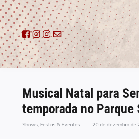
Skip
to
content
Musical Natal para Se
temporada no Parque 
Categories
Posted
Shows, Festas & Eventos
20 de dezembro de
on