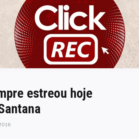
ClickREC
mpre estreou hoje
Santana
 2016