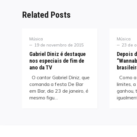
Related Posts
Category
Category
Música
Música
Posted
Posted
19 de novembro de 2015
23 de o
on
on
Gabriel Diniz é destaque
Depois d
nos especiais de fim de
“Wannab
ano da TV
brasileir
​O cantor Gabriel Diniz, que
Como a 
comanda a festa De Bar
limites, 
em Bar, dia 23 de janeiro, ​é ​
ganhou, 
mesmo ​figu…
igualmen
Navegação