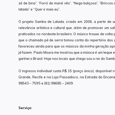
zé de bina”, “Forró de mané vito”, “Nega buliçosa”, “Brincos 
latada” e “Quer ir mais eu”.
O projeto Samba de Latada, criado em 2006, a partir de u
relevância artística e cultural que, além de promover um salt
praticados no nordeste brasileiro. O músico trouxe de volt
que o chamado pé de serra tomou conta do repertório dos 
favoreceu ainda para que os músicos da minha geração apr
já fazem. Paulo Moura me mostrou que a música é um leque e 
ganhei o Brasil. Hoje nos locais que chego sou o rei do Sam
O ingresso individual custa R$ 15 (preço único), disponíve
Grande, Recife e na Loja Passadisco, na Estrada do Encana
98543 – 7595 e (81) 98685 – 2409.
Serviço: