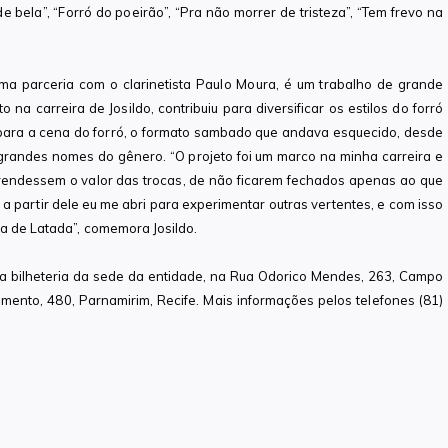
de bela”, “Forró do poeirão”, “Pra não morrer de tristeza”, “Tem frevo na
ma parceria com o clarinetista Paulo Moura, é um trabalho de grande
o na carreira de Josildo, contribuiu para diversificar os estilos do forró
a para a cena do forró, o formato sambado que andava esquecido, desde
grandes nomes do gênero. “O projeto foi um marco na minha carreira e
endessem o valor das trocas, de não ficarem fechados apenas ao que
a partir dele eu me abri para experimentar outras vertentes, e com isso
ba de Latada”, comemora Josildo.
l na bilheteria da sede da entidade, na Rua Odorico Mendes, 263, Campo
mento, 480, Parnamirim, Recife. Mais informações pelos telefones (81)