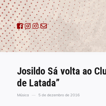
Skip
to
content
Josildo Sá volta ao C
de Latada”
Categories
Posted
Música
5 de dezembro de 2016
on