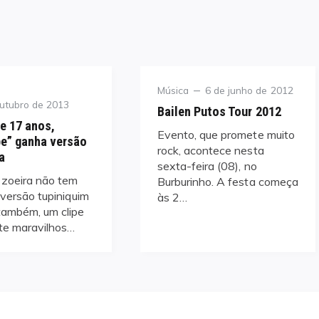
Category
Posted
Música
6 de junho de 2012
on
utubro de 2013
Bailen Putos Tour 2012
e 17 anos,
Evento, que promete muito
e” ganha versão
rock, acontece nesta
a
sexta-feira (08), no
zoeira não tem
Burburinho. A festa começa
a versão tupiniquim
às 2…
também, um clipe
te maravilhos…