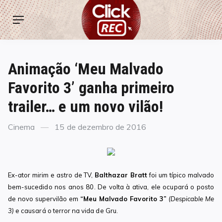
Skip
ClickREC
to
Menu
content
Animação ‘Meu Malvado
Favorito 3’ ganha primeiro
trailer… e um novo vilão!
Categories
Posted
Cinema
15 de dezembro de 2016
on
Ex-ator mirim e astro de TV,
Balthazar Bratt
foi um típico malvado
bem-sucedido nos anos 80. De volta à ativa, ele ocupará o posto
de novo supervilão em
“Meu Malvado Favorito 3”
(Despicable Me
3)
e causará o terror na vida de Gru.