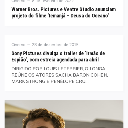
Category
Posted
Cinema
8 de fevereiro de 2022
on
Warner Bros. Pictures e Ventre Studio anunciam
projeto do filme ‘Iemanjá – Deusa do Oceano’
Category
Posted
Cinema
28 de dezembro de 2015
on
Sony Pictures divulga o trailer de ‘Irmão de
Espião’, com estreia agendada para abril
DIRIGIDO POR LOUIS LETERRIER, O LONGA
REÚNE OS ATORES SACHA BARON COHEN,
MARK STRONG E PENÉLOPE CRU…