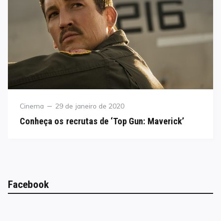
Category
Posted
Cinema
29 de janeiro de 2020
on
Conheça os recrutas de ‘Top Gun: Maverick’
Facebook