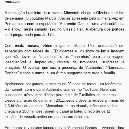
mensais.
A sensação brasileira do universo Minecraft chega a Olinda neste fim
de semana. O youtuber Marco Túlio se apresenta pela primeira vez em
Pernambuco com o espetáculo “Authentic Games: uma vida autêntica
– o show”, neste sábado (19), no Classic Hall. A abertura dos portões
está programada para às 17h.
Com muita música, vídeo e games, Marco Túlio comandará um
espetáculo com telões de LED gigantes e um show de luz e imagem
que vão levar os “maninhos” e as “maninhas” para uma viagem
inesquecível e imperdível, repleta de novidades, surpresas e
emoções. O evento, que terá a presença de “Authentic”, “Namorada
Perfeita” e toda a turma, é um ótimo programa para toda a família.
Apaixonado por games, o mineiro de 20 anos se tornou um fenômeno
da internet, com o canal Authentic Games, no YouTube. Nele, são
publicados três vídeos diários para mais de 7 milhões de inscritos.
Desde a criação do canal, em 2011, seus vídeos já receberam mais de
2,3 bilhões de acessos. Mensalmente, as visualizações dos vídeos
chegam a 150 milhões, porém o canal já bateu o recorde de 11
milhões de visualizações em apenas um único dia.
Em março, o youtuber lançou o livro “Authentic Games – Vivendo Uma