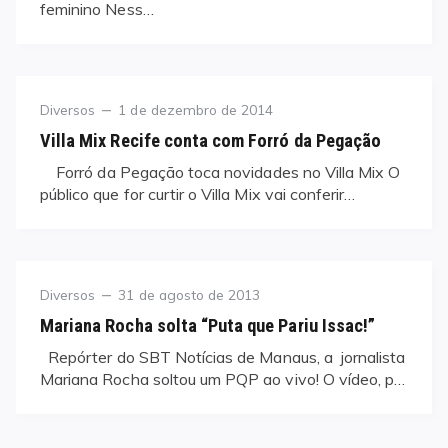
feminino Ness…
Category
Posted
Diversos
1 de dezembro de 2014
on
Villa Mix Recife conta com Forró da Pegação
Forró da Pegação toca novidades no Villa Mix O
público que for curtir o Villa Mix vai conferir…
Category
Posted
Diversos
31 de agosto de 2013
on
Mariana Rocha solta “Puta que Pariu Issac!”
Repórter do SBT Notícias de Manaus, a jornalista
Mariana Rocha soltou um PQP ao vivo! O vídeo, p…