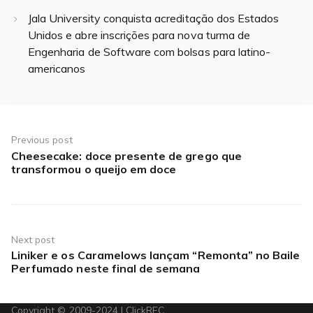
Jala University conquista acreditação dos Estados
Unidos e abre inscrições para nova turma de
Engenharia de Software com bolsas para latino-
americanos
Navegação
de
Previous post
Cheesecake: doce presente de grego que
Previous
Post
transformou o queijo em doce
post:
Next post
Liniker e os Caramelows lançam “Remonta” no Baile
Next
Perfumado neste final de semana
post:
Copyright © 2009-2024 | ClickREC