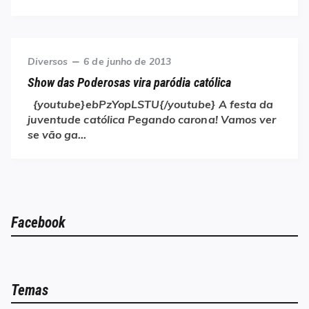
Category
Posted
Diversos
6 de junho de 2013
on
Show das Poderosas vira paródia católica
{youtube}ebPzYopLSTU{/youtube} A festa da
juventude católica Pegando carona! Vamos ver
se vão ga…
Facebook
Temas