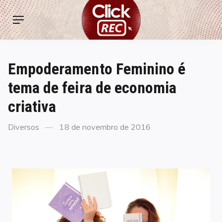
Skip
ClickREC
to
Menu
content
Empoderamento Feminino é
tema de feira de economia
criativa
Categories
Posted
Diversos
18 de novembro de 2016
on