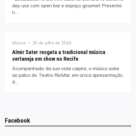
day use com open bar e espaço gourmet Presente
n…
Category
Posted
Música
25 de julho de 2016
on
Almir Sater resgata a tradicional música
sertaneja em show no Recife
Acompanhado da sua viola caipira, o músico sobe
ao palco do Teatro RioMar, em única apresentação,
d…
Facebook