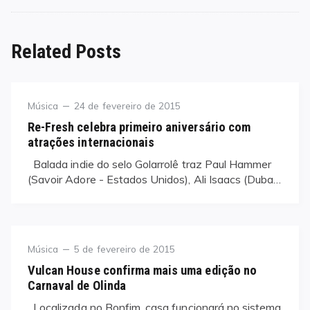
Related Posts
Category
Posted
Música
24 de fevereiro de 2015
on
Re-Fresh celebra primeiro aniversário com
atrações internacionais
Balada indie do selo Golarrolê traz Paul Hammer
(Savoir Adore - Estados Unidos), Ali Isaacs (Duba…
Category
Posted
Música
5 de fevereiro de 2015
on
Vulcan House confirma mais uma edição no
Carnaval de Olinda
Localizada no Bonfim, casa funcionará no sistema