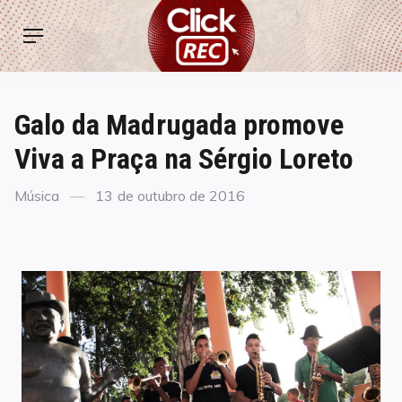
Skip
ClickREC
to
Menu
content
Galo da Madrugada promove
Viva a Praça na Sérgio Loreto
Categories
Posted
Música
13 de outubro de 2016
on