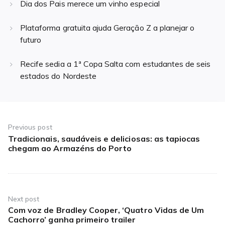
Dia dos Pais merece um vinho especial
Plataforma gratuita ajuda Geração Z a planejar o
futuro
Recife sedia a 1ª Copa Salta com estudantes de seis
estados do Nordeste
Navegação
de
Previous post
Tradicionais, saudáveis e deliciosas: as tapiocas
Previous
Post
chegam ao Armazéns do Porto
post:
Next post
Com voz de Bradley Cooper, ‘Quatro Vidas de Um
Next
Cachorro’ ganha primeiro trailer
post: