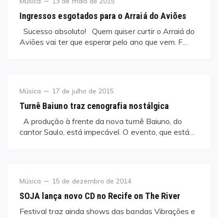
Category
Posted
Música
13 de maio de 2015
on
Ingressos esgotados para o Arraiá do Aviões
Sucesso absoluto! Quem quiser curtir o Arraiá do
Aviões vai ter que esperar pelo ano que vem. F…
Category
Posted
Música
17 de julho de 2015
on
Turnê Baiuno traz cenografia nostálgica
A produção à frente da nova turnê Baiuno, do
cantor Saulo, está impecável. O evento, que está…
Category
Posted
Música
15 de dezembro de 2014
on
SOJA lança novo CD no Recife on The River
Festival traz ainda shows das bandas Vibrações e