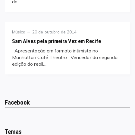
do…
Category
Posted
Música
20 de outubro de 2014
on
Sam Alves pela primeira Vez em Recife
Apresentação em formato intimista no
Manhattan Café Theatro Vencedor da segunda
edição do reali…
Facebook
Temas