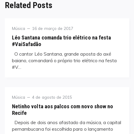
Related Posts
Category
Posted
Música
16 de março de 2017
on
Léo Santana comanda trio elétrico na festa
#VaiSafadão
O cantor Léo Santana, grande aposta do axé
baiano, comandará o próprio trio elétrico na festa
#V…
Category
Posted
Música
4 de agosto de 2015
on
Netinho volta aos palcos com novo show no
Recife
Depois de dois anos afastado da música, a capital
pernambucana foi escolhida para o lançamento