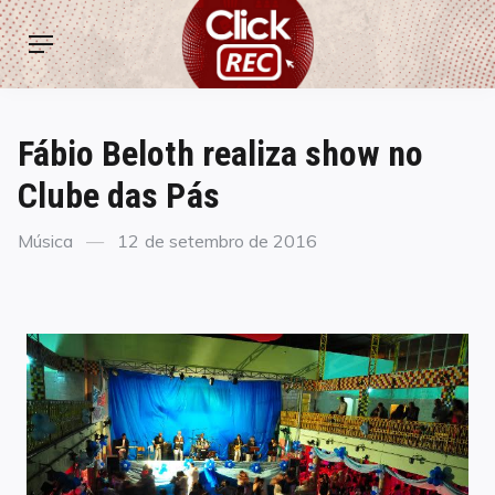
Skip
ClickREC
to
Menu
content
Fábio Beloth realiza show no
Clube das Pás
Categories
Posted
Música
12 de setembro de 2016
on