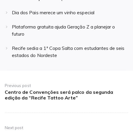
Dia dos Pais merece um vinho especial
Plataforma gratuita ajuda Geração Z a planejar o
futuro
Recife sedia a 1ª Copa Salta com estudantes de seis
estados do Nordeste
Navegação
de
Previous post
Centro de Convenções será palco da segunda
Previous
Post
edição da “Recife Tattoo Arte”
post:
Next post