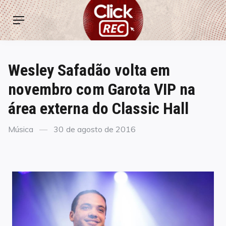
Skip
ClickREC
to
Menu
content
Wesley Safadão volta em
novembro com Garota VIP na
área externa do Classic Hall
Categories
Posted
Música
30 de agosto de 2016
on