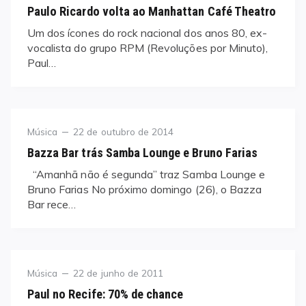
on
Paulo Ricardo volta ao Manhattan Café Theatro
Um dos ícones do rock nacional dos anos 80, ex-
vocalista do grupo RPM (Revoluções por Minuto),
Paul…
Category
Posted
Música
22 de outubro de 2014
on
Bazza Bar trás Samba Lounge e Bruno Farias
“Amanhã não é segunda” traz Samba Lounge e
Bruno Farias No próximo domingo (26), o Bazza
Bar rece…
Category
Posted
Música
22 de junho de 2011
on
Paul no Recife: 70% de chance