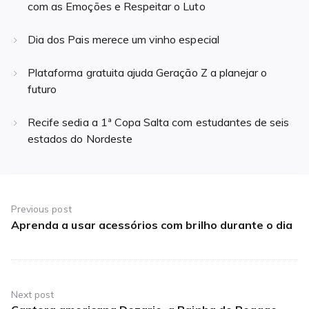
com as Emoções e Respeitar o Luto
Dia dos Pais merece um vinho especial
Plataforma gratuita ajuda Geração Z a planejar o
futuro
Recife sedia a 1ª Copa Salta com estudantes de seis
estados do Nordeste
Navegação
de
Previous post
Aprenda a usar acessórios com brilho durante o dia
Previous
Post
post:
Next post