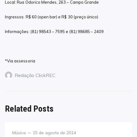
Local: Rua Odorico Mendes, 263 – Campo Grande
Ingressos: R$ 60 (open bar) e R$ 30 (preço único)
Informações: (81) 98543 – 7595 e (81) 98685 – 2409
*Via assessoria
Redação ClickREC
Related Posts
Category
Posted
Música
15 de agosto de 2014