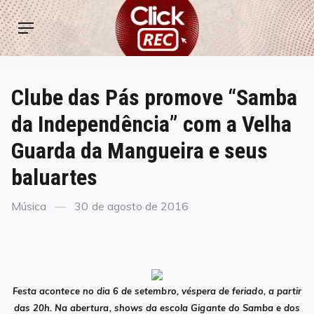
Skip
ClickREC
to
Menu
content
Clube das Pás promove “Samba
da Independência” com a Velha
Guarda da Mangueira e seus
baluartes
Categories
Posted
Música
30 de agosto de 2016
on
Festa acontece no dia 6 de setembro, véspera de feriado, a partir
das 20h. Na abertura, shows da escola Gigante do Samba e dos