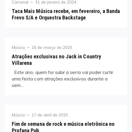
Category
Posted
Carnaval
31 de janeiro de 2024
on
Taca Mais Música recebe, em fevereiro, a Banda
Frevo S/A e Orquestra Backstage
Category
Posted
Música
16 de março de 2015
on
Atrações exclusivas no Jack in Country
Villarena
Este ano, quem for subir a serra vai poder curtir
uma festa com atrações exclusivas durante a
sem…
Category
Posted
Música
17 de abril de 2015
on
Fim de semana de rock e música eletrônica no
Profana Pub