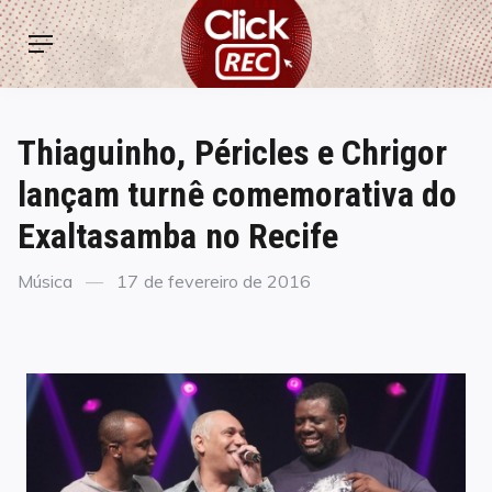
Skip
ClickREC
to
Menu
content
Thiaguinho, Péricles e Chrigor
lançam turnê comemorativa do
Exaltasamba no Recife
Categories
Posted
Música
17 de fevereiro de 2016
on